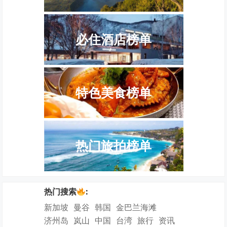
必住酒店榜单
特色美食榜单
热门旅拍榜单
热门搜索
:
新加坡
曼谷
韩国
金巴兰海滩
济州岛
岚山
中国
台湾
旅行
资讯