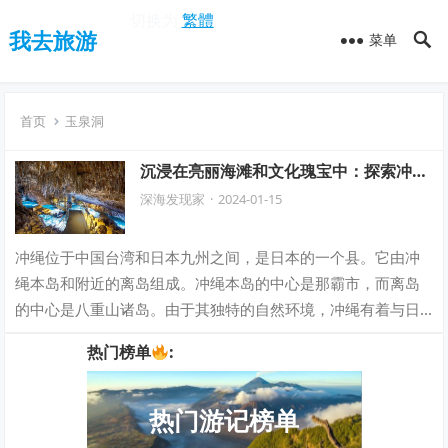
切换为
繁體
我去旅游
菜单
首页
玉泉洞
沉浸在亮丽海滩和文化瑰宝中：探索冲绳
的终极旅游指南
深海发现家
·
2024-01-15
冲绳位于中国台湾和日本九州之间，是日本的一个县。它由冲
绳本岛和附近的离岛组成。冲绳本岛的中心是那霸市，而离岛
的中心是八重山诸岛。由于其独特的自然环境，冲绳有着与日
本本土不同的风情，被称为“日本夏威夷”…
热门榜单
:
热门游记榜单