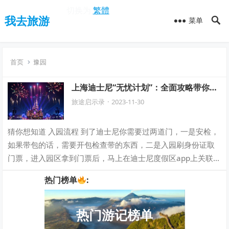
切换为
繁體
我去旅游
菜单
首页
豫园
上海迪士尼“无忧计划”：全面攻略带你轻
松畅玩，享受保姆级的迪士尼奇妙之旅！
旅途启示录
·
2023-11-30
猜你想知道 入园流程 到了迪士尼你需要过两道门，一是安检，
如果带包的话，需要开包检查带的东西，二是入园刷身份证取
门票，进入园区拿到门票后，马上在迪士尼度假区app上关联就
可以抢预约等候卡了。 早享卡、…
热门榜单
:
热门游记榜单