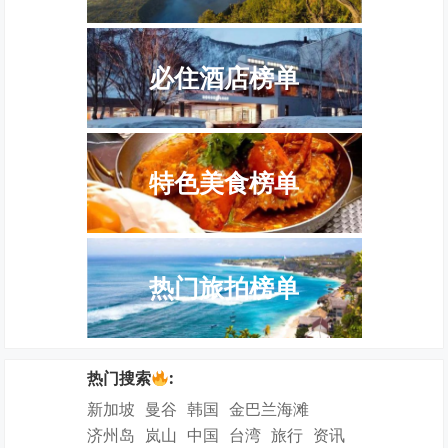
必住酒店榜单
特色美食榜单
热门旅拍榜单
热门搜索
:
新加坡
曼谷
韩国
金巴兰海滩
济州岛
岚山
中国
台湾
旅行
资讯