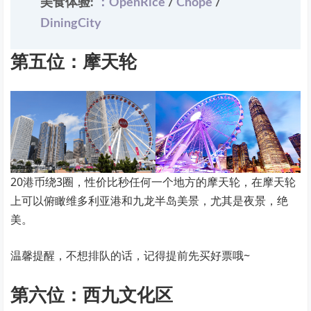
美食体验:
：OpenRice
/
Chope
/
DiningCity
第五位：摩天轮
20港币绕3圈，性价比秒任何一个地方的摩天轮，在摩天轮
上可以俯瞰维多利亚港和九龙半岛美景，尤其是夜景，绝
美。
温馨提醒，不想排队的话，记得提前先买好票哦~
第六位：西九文化区