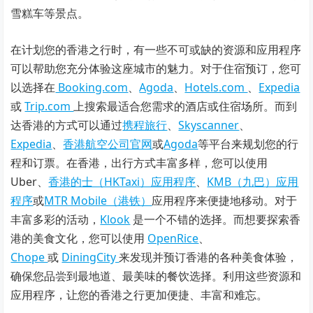
雪糕车等景点。
在计划您的香港之行时，有一些不可或缺的资源和应用程序
可以帮助您充分体验这座城市的魅力。对于住宿预订，您可
以选择在
Booking.com
、
Agoda
、
Hotels.com
、
Expedia
或
Trip.com
上搜索最适合您需求的酒店或住宿场所。而到
达香港的方式可以通过
携程旅行
、
Skyscanner
、
Expedia
、
香港航空公司官网
或
Agoda
等平台来规划您的行
程和订票。在香港，出行方式丰富多样，您可以使用
Uber、
香港的士（HKTaxi）应用程序
、
KMB（九巴）应用
程序
或
MTR Mobile（港铁）
应用程序来便捷地移动。对于
丰富多彩的活动，
Klook
是一个不错的选择。而想要探索香
港的美食文化，您可以使用
OpenRice
、
Chope
或
DiningCity
来发现并预订香港的各种美食体验，
确保您品尝到最地道、最美味的餐饮选择。利用这些资源和
应用程序，让您的香港之行更加便捷、丰富和难忘。