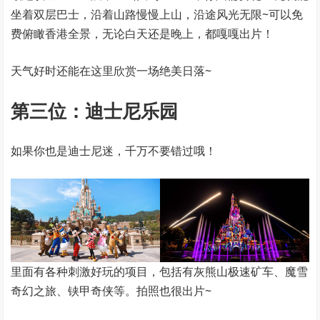
坐着双层巴士，沿着山路慢慢上山，沿途风光无限~可以免
费俯瞰香港全景，无论白天还是晚上，都嘎嘎出片！
天气好时还能在这里欣赏一场绝美日落~
第三位：迪士尼乐园
如果你也是迪士尼迷，千万不要错过哦！
里面有各种刺激好玩的项目，包括有灰熊山极速矿车、魔雪
奇幻之旅、铗甲奇侠等。拍照也很出片~