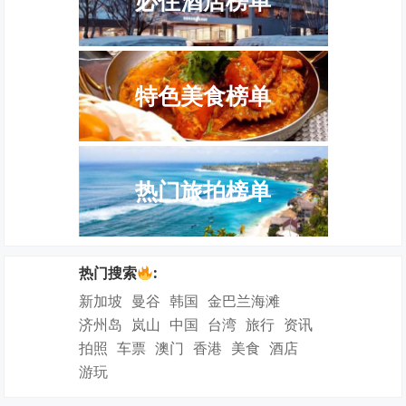
必住酒店榜单
特色美食榜单
热门旅拍榜单
热门搜索
:
新加坡
曼谷
韩国
金巴兰海滩
济州岛
岚山
中国
台湾
旅行
资讯
拍照
车票
澳门
香港
美食
酒店
游玩