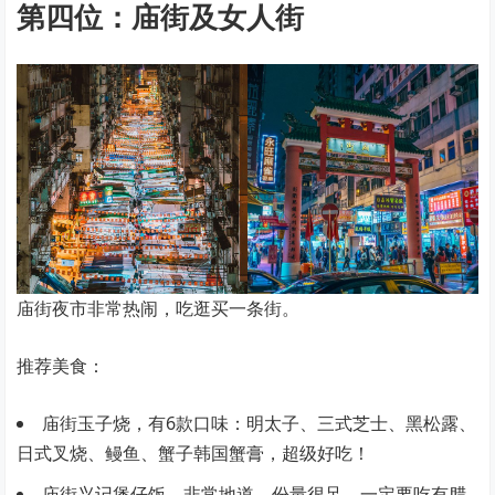
第四位：庙街及女人街
庙街夜市非常热闹，吃逛买一条街。
推荐美食：
庙街玉子烧，有6款口味：明太子、三式芝士、黑松露、
日式叉烧、鳗鱼、蟹子韩国蟹膏，超级好吃！
庙街兴记煲仔饭，非常地道，份量很足，一定要吃有腊