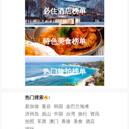
必住酒店榜单
特色美食榜单
热门旅拍榜单
热门搜索
:
新加坡
曼谷
韩国
金巴兰海滩
济州岛
岚山
中国
台湾
旅行
资讯
拍照
车票
澳门
香港
美食
酒店
游玩