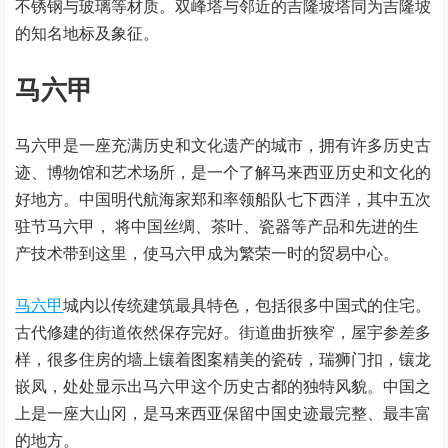
不锈钢与玻璃等材质。双峰塔与邻近的吉隆坡塔同为吉隆坡
的知名地标及象征。
马六甲
马六甲是一座充满历史和文化遗产的城市，拥有许多历史古
迹、博物馆和艺术场所，是一个了解马来西亚历史和文化的
好地方。中国明代航海家郑和率领船队七下西洋，其中五次
驻节马六甲， 将中国丝绸、茶叶、瓷器等产品和先进的生
产技术带到这里，使马六甲成为繁荣一时的贸易中心。
马六甲
城内以传统建筑最具特色，包括很多中国式的住宅。
古代修建的街道依然保存完好。街道曲折狭窄，屋宇参差多
样，很多住房的墙上镶着图案精美的瓷砖，瑞狮门扣，镶龙
嵌凤，处处显示出马六甲这个历史古都的独特风貌。中国之
上是一座大山冈，是马来西亚保留中国史迹最完整、最丰富
的地方。