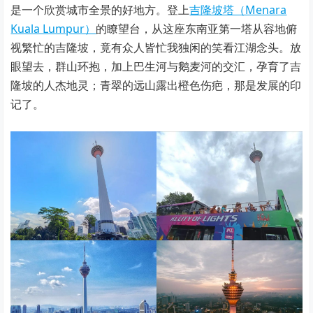
是一个欣赏城市全景的好地方。登上
吉隆坡塔（Menara
Kuala Lumpur）
的瞭望台，从这座东南亚第一塔从容地俯
视繁忙的吉隆坡，竟有众人皆忙我独闲的笑看江湖念头。放
眼望去，群山环抱，加上巴生河与鹅麦河的交汇，孕育了吉
隆坡的人杰地灵；青翠的远山露出橙色伤疤，那是发展的印
记了。