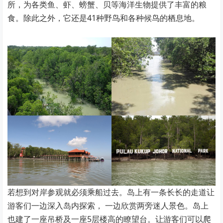
所，为各类鱼、虾、螃蟹、贝等海洋生物提供了丰富的粮
食。除此之外，它还是41种野鸟和各种候鸟的栖息地。
若想到对岸参观就必须乘船过去。岛上有一条长长的走道让
游客们一边深入岛内探索， 一边欣赏两旁迷人景色。岛上
也建了一座吊桥及一座5层楼高的瞭望台。让游客们可以爬