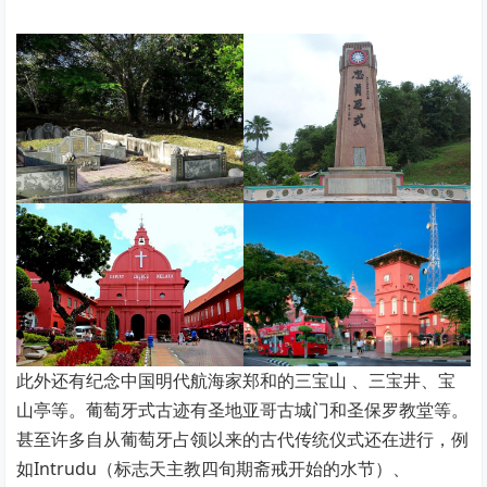
此外还有纪念中国明代航海家郑和的三宝山 、三宝井、宝
山亭等。葡萄牙式古迹有圣地亚哥古城门和圣保罗教堂等。
甚至许多自从葡萄牙占领以来的古代传统仪式还在进行，例
如Intrudu（标志天主教四旬期斋戒开始的水节）、