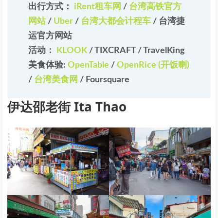
出行方式：
iRent租车网
/
台湾高铁官方
网站
/
Uber
/
台湾大都会计程车
/
台湾捷
运官方网站
活动：
KLOOK
/
TIXCRAFT
/
TravelKing
美食体验:
OpenTable
/
OpenRice (开饭喇)
/
台湾美食网
/
Foursquare
伊达邵老街 Ita Thao