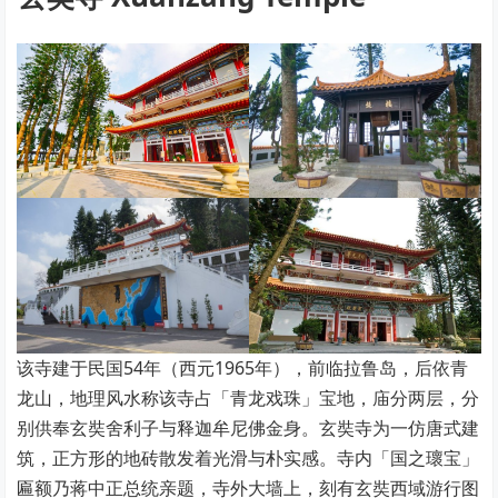
该寺建于民国54年（西元1965年），前临拉鲁岛，后依青
龙山，地理风水称该寺占「青龙戏珠」宝地，庙分两层，分
别供奉玄奘舍利子与释迦牟尼佛金身。玄奘寺为一仿唐式建
筑，正方形的地砖散发着光滑与朴实感。寺内「国之瓌宝」
匾额乃蒋中正总统亲题，寺外大墙上，刻有玄奘西域游行图