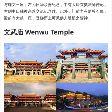
与碑文三座；左为日华亲善纪念，中有大唐玄奘法师传记，
右则中日佛教亲善交流纪念碑。此外，门前尚有两尊石像，
殿前有大鼓一座，登梯而上可见供人敲槌之醒钟。
文武庙 Wenwu Temple