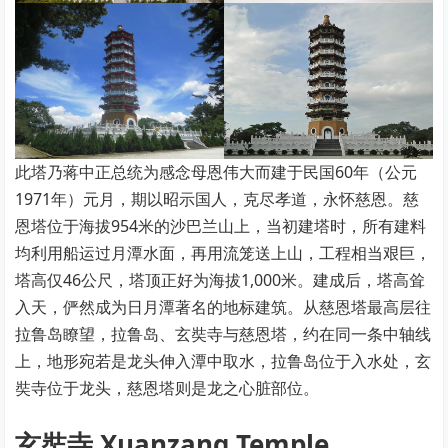
此塔乃蒋中正总统为感念母恩伟大而建于民国60年（公元
1971年）元月，期以昭示国人，克尽孝道，永怀慈恩。慈
恩塔位于海拔954米的沙巴兰山上，当初建塔时，所有建料
均利用船运过月潭水面，再用流笼送上山，工程相当艰巨，
塔高仅46公尺，塔顶正好为海拔1,000米。建成后，塔高耸
入天，俨然成为日月潭著名的地标建筑。从慈恩塔最高层往
拉鲁岛瞭望，拉鲁岛、玄奘寺与慈恩塔，约在同一条中轴线
上，地形宛若是龙头伸入潭中取水，拉鲁岛位于入水处，玄
奘寺位于龙头，慈恩塔则是龙之心脏部位。
玄奘寺 Xuanzang Temple