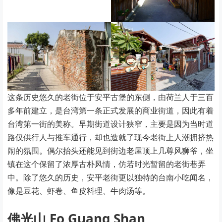
这条历史悠久的老街位于安平古堡的东侧，由荷兰人于三百
多年前建立，是台湾第一条正式发展的商业街道，因此有着
台湾第一街的美称。早期街道设计狭窄，主要是因为当时道
路仅供行人与推车通行，却也造就了现今老街上人潮拥挤热
闹的氛围。偶尔抬头还能见到街边老屋顶上几尊风狮爷，坐
镇在这个保留了浓厚古朴风情，仿若时光暂留的老街巷弄
中。除了悠久的历史，安平老街更以独特的台南小吃闻名，
像是豆花、虾卷、鱼皮料理、牛肉汤等。
佛光山 Fo Guang Shan