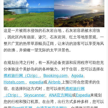
这是一片被雨水侵蚀的石灰岩台地，石灰岩容易被水溶蚀
，因此区内有崩崖、渗穴、石灰岩洞、红土等地形景观。一
整片广宽的热带草原幅员辽阔，让来访的游客可以享受海风
的吹拂，并俯瞰一望无际的太平洋景色。
在规划台湾之行时，有一系列必备资源和应用程序可助您充
分体验这个美妙岛屿的各种魅力。对于住宿，您可以选择在
携程旅行网（Ctrip）
、
Booking.com
、
Agoda
、
Hotels.com
、
expedia
或
Airbnb
上预订符合您需求的住
宿。在选择到达方式时，您可以依托
携程旅行网
（Ctrip）
、
Skyscanner
、
ANA官方网站
或
Expedia
来规划
您的行程和预订机票。在台湾，出行方式多种多样，您可以