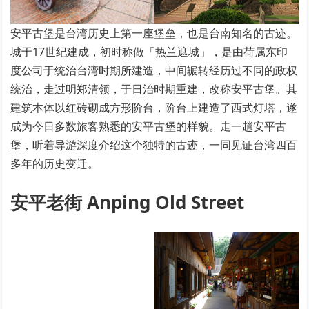
安平古堡是台湾历史上第一座堡垒，也是台南知名的古迹。
城于17世纪建成，初时称做「热兰遮城」，是由荷属东印
度公司于统治台湾时期所建造，中间辗转经历过不同的政权
统治，走过明郑清领，于日治时期重建，改称安平古堡。其
建筑本体以红砖砌成方形阶台，阶台上建造了西式灯塔，遂
成为今日多数旅客熟悉的安平古堡的样貌。走一趟安平古
堡，听着导游深度介绍这个独特的古迹，一同见证台湾四百
多年的历史变迁。
安平老街 Anping Old Street