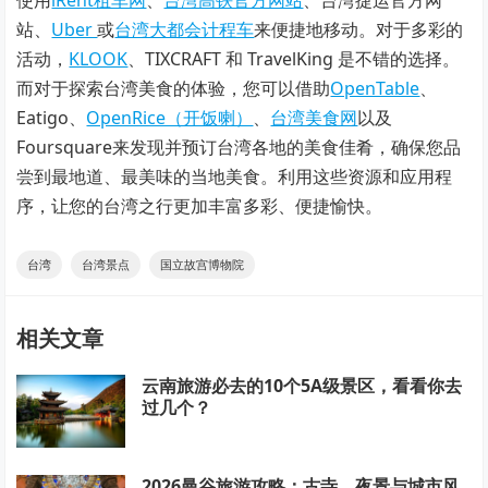
使用
iRent租车网
、
台湾高铁官方网站
、台湾捷运官方网
站、
Uber
或
台湾大都会计程车
来便捷地移动。对于多彩的
活动，
KLOOK
、TIXCRAFT 和 TravelKing 是不错的选择。
而对于探索台湾美食的体验，您可以借助
OpenTable
、
Eatigo、
OpenRice（开饭喇）
、
台湾美食网
以及
Foursquare来发现并预订台湾各地的美食佳肴，确保您品
尝到最地道、最美味的当地美食。利用这些资源和应用程
序，让您的台湾之行更加丰富多彩、便捷愉快。
台湾
台湾景点
国立故宫博物院
相关文章
云南旅游必去的10个5A级景区，看看你去
过几个？
2026曼谷旅游攻略：古寺、夜景与城市风