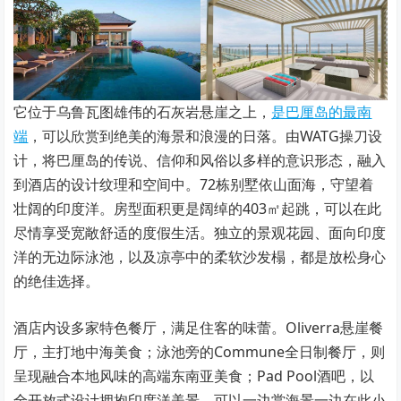
它位于乌鲁瓦图雄伟的石灰岩悬崖之上，
是巴厘岛的最南
端
，可以欣赏到绝美的海景和浪漫的日落。由WATG操刀设
计，将巴厘岛的传说、信仰和风俗以多样的意识形态，融入
到酒店的设计纹理和空间中。72栋别墅依山面海，守望着
壮阔的印度洋。房型面积更是阔绰的403㎡起跳，可以在此
尽情享受宽敞舒适的度假生活。独立的景观花园、面向印度
洋的无边际泳池，以及凉亭中的柔软沙发榻，都是放松身心
的绝佳选择。
酒店内设多家特色餐厅，满足住客的味蕾。Oliverra悬崖餐
厅，主打地中海美食；泳池旁的Commune全日制餐厅，则
呈现融合本地风味的高端东南亚美食；Pad Pool酒吧，以
全开放式设计拥抱印度洋美景，可以一边赏海景一边在此小