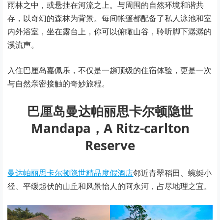
雨林之中，或悬挂在河流之上。与周围的自然环境和谐共
存，以奇幻的森林为背景。每间帐篷都配备了私人泳池和室
内外浴室，坐在露台上，你可以俯瞰山谷，聆听脚下潺潺的
溪流声。
入住巴厘岛嘉佩乐，不仅是一趟顶级的住宿体验，更是一次
与自然亲密接触的奇妙旅程。
巴厘岛曼达帕丽思卡尔顿隐世
Mandapa，A Ritz-carlton
Reserve
曼达帕丽思卡尔顿隐世精品度假酒店
邻近青翠稻田、蜿蜒小
径、平缓起伏的山丘和风景怡人的阿永河，占尽地理之宜。