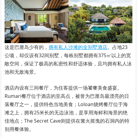
这是巴厘岛少有的，
拥有私人沙滩的全别墅酒店
。占地23
公顷，却仅设有32间别墅，每栋别墅都拥有375㎡以上的宽
敞空间，保证了极高的私密性和舒适体验，且均拥有私人泳
池和无敌海景。
酒店内设有三间餐厅，为住客提供一场饕餮美食盛宴。
Rumari餐厅位于酒店的至高点，被誉为巴厘岛最漂亮的日
落餐厅之一，提供特色当地美食；Loloan烧烤餐厅位于海
滩之上，拥有25米长的无边泳池，是享用海鲜和海景的绝
佳地点；The Secret Cave则提供在篝火摇曳的石洞内的特
别用餐体验。