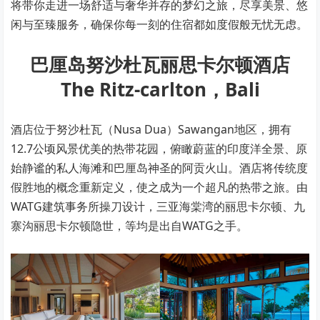
将带你走进一场舒适与奢华并存的梦幻之旅，尽享美景、悠
闲与至臻服务，确保你每一刻的住宿都如度假般无忧无虑。
巴厘岛努沙杜瓦丽思卡尔顿酒店
The Ritz-carlton，Bali
酒店位于努沙杜瓦（Nusa Dua）Sawangan地区，拥有
12.7公顷风景优美的热带花园，俯瞰蔚蓝的印度洋全景、原
始静谧的私人海滩和巴厘岛神圣的阿贡火山。酒店将传统度
假胜地的概念重新定义，使之成为一个超凡的热带之旅。由
WATG建筑事务所操刀设计，三亚海棠湾的丽思卡尔顿、九
寨沟丽思卡尔顿隐世，等均是出自WATG之手。