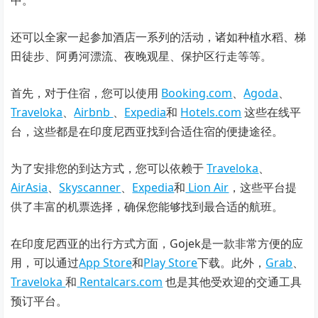
中。
还可以全家一起参加酒店一系列的活动，诸如种植水稻、梯
田徒步、阿勇河漂流、夜晚观星、保护区行走等等。
首先，对于住宿，您可以使用
Booking.com
、
Agoda
、
Traveloka
、
Airbnb
、
Expedia
和
Hotels.com
这些在线平
台，这些都是在印度尼西亚找到合适住宿的便捷途径。
为了安排您的到达方式，您可以依赖于
Traveloka
、
AirAsia
、
Skyscanner
、
Expedia
和
Lion Air
，这些平台提
供了丰富的机票选择，确保您能够找到最合适的航班。
在印度尼西亚的出行方式方面，Gojek是一款非常方便的应
用，可以通过
App Store
和
Play Store
下载。此外，
Grab
、
Traveloka
和
Rentalcars.com
也是其他受欢迎的交通工具
预订平台。