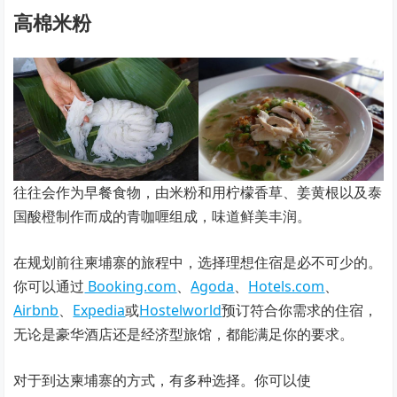
高棉米粉
往往会作为早餐食物，由米粉和用柠檬香草、姜黄根以及泰
国酸橙制作而成的青咖喱组成，味道鲜美丰润。
在规划前往柬埔寨的旅程中，选择理想住宿是必不可少的。
你可以通过
Booking.com
、
Agoda
、
Hotels.com
、
Airbnb
、
Expedia
或
Hostelworld
预订符合你需求的住宿，
无论是豪华酒店还是经济型旅馆，都能满足你的要求。
对于到达柬埔寨的方式，有多种选择。你可以使