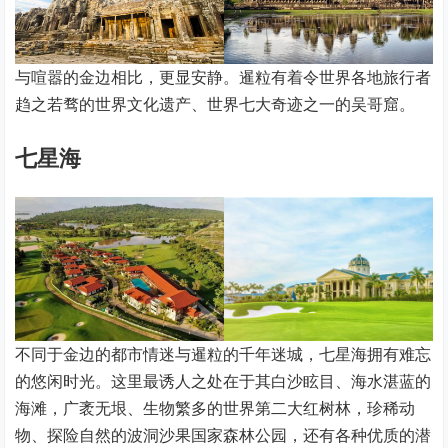
与喧嚣的金边相比，更显安静。暹粒有着令世界各地旅行者
趋之若骛的世界文化遗产、世界七大奇迹之一的吴哥窟。
七星海
不同于金边的都市情迷与暹粒的千年迷城，七星海拥有难忘
的悠闲时光。这里最诱人之处在于其白沙眩目、海水湛蓝的
海滩，广袤无垠、生物繁多的世界第二大红树林，珍稀动
物、探险自然的波洞沙果国家森林公园，还有各种优质的潜