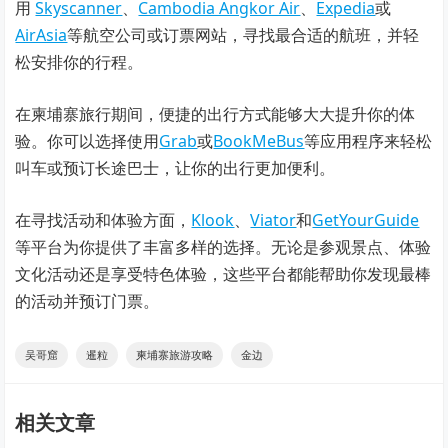
用
Skyscanner
、
Cambodia Angkor Air
、
Expedia
或
AirAsia
等航空公司或订票网站，寻找最合适的航班，并轻
松安排你的行程。
在柬埔寨旅行期间，便捷的出行方式能够大大提升你的体
验。你可以选择使用
Grab
或
BookMeBus
等应用程序来轻松
叫车或预订长途巴士，让你的出行更加便利。
在寻找活动和体验方面，
Klook
、
Viator
和
GetYourGuide
等平台为你提供了丰富多样的选择。无论是参观景点、体验
文化活动还是享受特色体验，这些平台都能帮助你发现最棒
的活动并预订门票。
吴哥窟
暹粒
柬埔寨旅游攻略
金边
相关文章