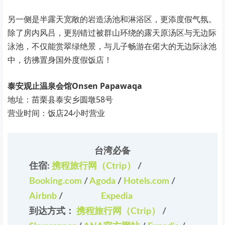
另一侧是半露天宽敞的岩造汤池和淋浴区，更添度假气氛。
除了房内风吕，更别错过被群山环绕的露天原汤区与无边际
泳池，不仅能赏翠绿绝景，与儿子畅游在偌大的无边际泳池
中，彷彿置身国外度假饭店！
泰安观止温泉会馆Onsen Papawaqa
地址：苗栗县泰安乡圆墩58号
营业时间：饭店24小时营业
台湾必备
住宿:
携程旅行网（Ctrip）
/
Booking.com
/
Agoda
/
Hotels.com
/
Airbnb
/
Expedia
到达方式：
携程旅行网（Ctrip）
/