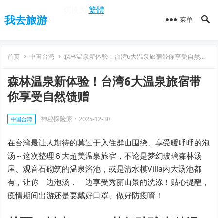
切换为
繁體
我去旅游
菜单
首页
中国台湾
森林温泉新体验！台湾6大温泉旅宿带你享受自然馈赠
森林温泉新体验！台湾6大温泉旅宿带
你享受自然馈赠
神秘探险家
·
2025-12-30
中国台湾
在台湾最让人期待的莫过于入住群山围绕、享受暖呼呼的泡
汤～这次整理６大超美温泉旅宿，不论是梦幻玻璃森林汤
屋、观音石砌筑的温泉浴池，或是清水模Villa内大汤池都
有，让你一边泡汤，一边享受秀丽山景的洗涤！贴心提醒，
疫情期间出游还是要戴好口罩、做好防疫唷！