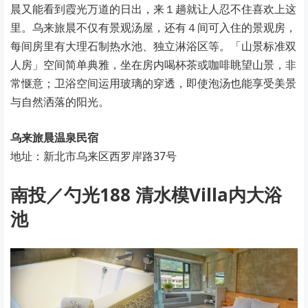
晨又能看到霞光万道的日出，来１趟就让人忍不住喜欢上这
里。乌来旅晨不仅有景观汤屋，还有４间可入住的景观房，
每间房里有大理石制热水池、独立淋浴区等。「山景标准双
人房」空间简单典雅，坐在房内喝杯茶或咖啡眺望山景，非
常惬意；卫浴空间运用玻璃的穿透，即使泡汤也能享受美景
与自然洒落的阳光。
乌来旅晨温泉民宿
地址：新北市乌来区西罗岸路37号
南投／勺光188 清水模Villa内大浴
池