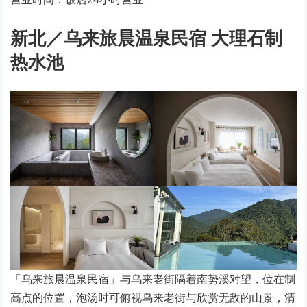
新北／乌来旅晨温泉民宿 大理石制
热水池
「乌来旅晨温泉民宿」与乌来老街隔着南势溪对望，位在制
高点的位置，泡汤时可俯视乌来老街与欣赏无敌的山景，清