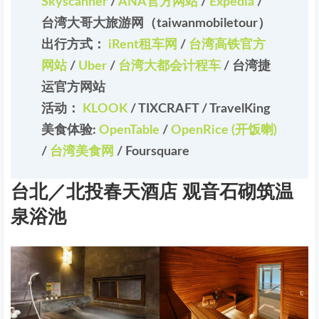
Skyscanner
/
ANA官方网站
/
Expedia
/
台湾大哥大旅游网（taiwanmobiletour）
出行方式：
iRent租车网
/
台湾高铁官方
网站
/
Uber
/
台湾大都会计程车
/
台湾捷
运官方网站
活动：
KLOOK
/
TIXCRAFT
/
TravelKing
美食体验:
OpenTable
/
OpenRice (开饭喇)
/
台湾美食网
/
Foursquare
台北／北投春天酒店 观音石砌筑温
泉浴池