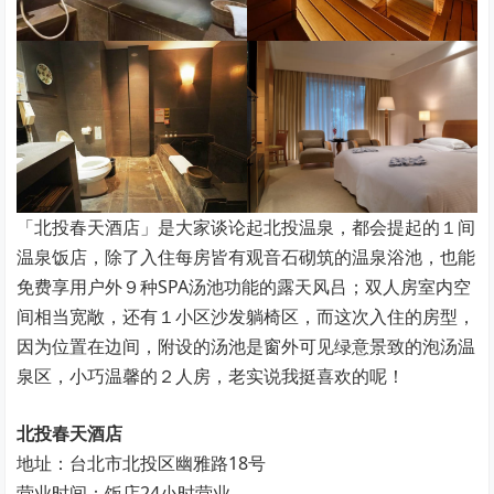
「北投春天酒店」是大家谈论起北投温泉，都会提起的１间
温泉饭店，除了入住每房皆有观音石砌筑的温泉浴池，也能
免费享用户外９种SPA汤池功能的露天风吕；双人房室内空
间相当宽敞，还有１小区沙发躺椅区，而这次入住的房型，
因为位置在边间，附设的汤池是窗外可见绿意景致的泡汤温
泉区，小巧温馨的２人房，老实说我挺喜欢的呢！
北投春天酒店
地址：台北市北投区幽雅路18号
营业时间：饭店24小时营业