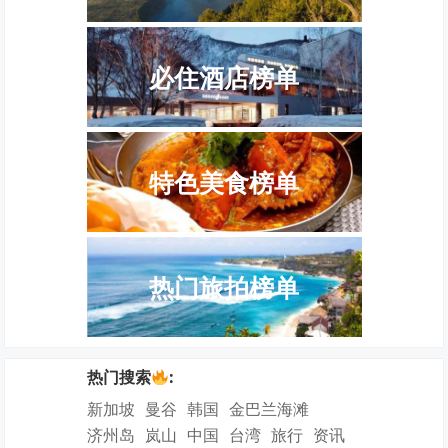
必住酒店榜单
特色美食榜单
热门旅拍榜单
热门搜索
:
新加坡
曼谷
韩国
金巴兰海滩
济州岛
岚山
中国
台湾
旅行
资讯