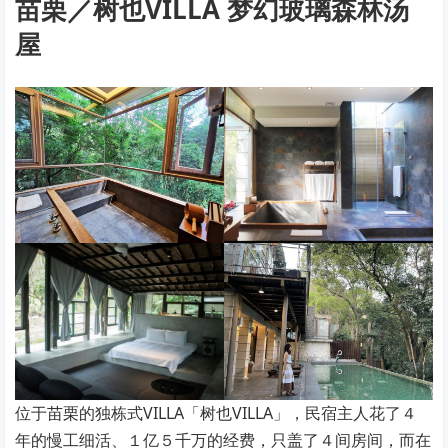
苗栗／树也VILLA 梦幻玻璃森林汤
屋
位于苗栗的独栋式VILLA「树也VILLA」，民宿主人花了４
年的慢工细活、１亿５千万的经费，只盖了４间房间，而在