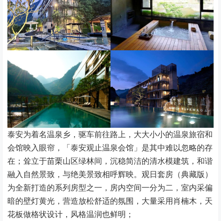
泰安为着名温泉乡，驱车前往路上，大大小小的温泉旅宿和
会馆映入眼帘，「泰安观止温泉会馆」是其中难以忽略的存
在；耸立于苗栗山区绿林间，沉稳简洁的清水模建筑，和谐
融入自然景致，与绝美景致相呼辉映。观日套房（典藏版）
为全新打造的系列房型之一，房内空间一分为二，室内采偏
暗的壁灯黄光，营造放松舒适的氛围，大量采用肖楠木，天
花板做格状设计，风格温润也鲜明；