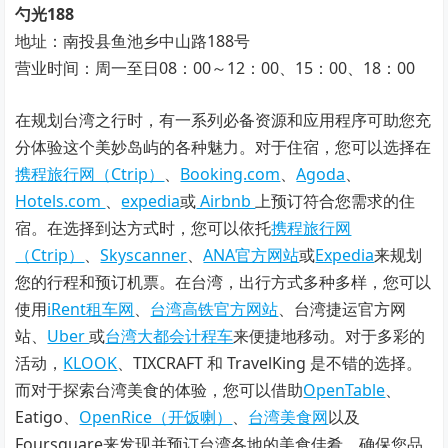
勺光188
地址：南投县鱼池乡中山路188号
营业时间：周一至日08：00～12：00、15：00、18：00
在规划台湾之行时，有一系列必备资源和应用程序可助您充
分体验这个美妙岛屿的各种魅力。对于住宿，您可以选择在
携程旅行网（Ctrip）
、
Booking.com
、
Agoda
、
Hotels.com
、
expedia
或
Airbnb
上预订符合您需求的住
宿。在选择到达方式时，您可以依托
携程旅行网
（Ctrip）
、
Skyscanner
、
ANA官方网站
或
Expedia
来规划
您的行程和预订机票。在台湾，出行方式多种多样，您可以
使用
iRent租车网
、
台湾高铁官方网站
、台湾捷运官方网
站、
Uber
或
台湾大都会计程车
来便捷地移动。对于多彩的
活动，
KLOOK
、TIXCRAFT 和 TravelKing 是不错的选择。
而对于探索台湾美食的体验，您可以借助
OpenTable
、
Eatigo、
OpenRice（开饭喇）
、
台湾美食网
以及
Foursquare来发现并预订台湾各地的美食佳肴，确保您品