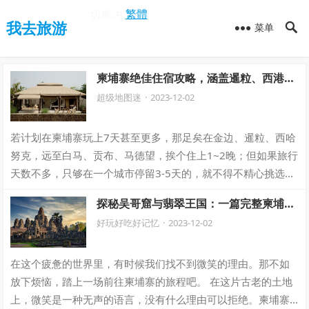
切换为
繁體
我去旅游
菜单
柬埔寨绝佳住宿攻略，涵盖暹粒、西港、
金边等网红热门地区
超级地图迷
·
2023-12-02
若计划在柬埔寨玩上7天甚至更多，那足矣在金边、暹粒、西哈
努克，远至白马、贡布、马德望，挨个住上1~2晚；但如果旅行
天数不多，只够在一个城市停留3-5天的，就不得不精心挑选，
尽量让旅行的每一夜都睡得踏实…
探秘吴哥窟与翡翠王国：一篇完整柬埔寨
旅游攻略，助您畅游历史与美食之旅！
好玩好吃好记忆
·
2023-12-02
在这个疲惫的世界里，有时候我们找不到微笑的理由。那不如
放下烦恼，踏上一场前往柬埔寨的旅程吧。 在这片古老的土地
上，微笑是一种无声的语言，没有什么理由可以拒绝。柬埔寨