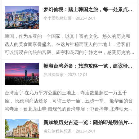
的微笑是温暖的，是真挚的，仿佛能治愈…
梦幻仙境：踏上韩国之旅，每一处景点如
诗如画，仿佛漫步梦幻世界！
小李爱吃烤红薯
·
2023-12-01
韩国，作为东亚的一个国家，以其丰富的文化、悠久的历史和
诱人的美食而享誉盛名。在这片神秘而迷人的土地上，游客们
可以沉浸在传统的宫殿、庙宇和花园的宁静之中，感受历史的
悠久和文化的深厚。每一个宏伟的宫殿都诉…
畅游台湾必备：旅游攻略一览，建议珍
藏，未来的旅程中总会派上用场！
异域探险家
·
2023-12-01
台湾庙宇 在几万平方公里的土地上，寺庙数量超过一万五千
座， 比便利商店还多，可谓三步一庙，五步一堂。 最华丽的台
湾寺庙：台北龙山寺 最现代的台湾寺庙：中台禅寺 北港朝天宫
“南台佛都”：佛光山 三峡清…
新加坡历史古迹一览：随拍即是明信片，
探寻悠久过往的美丽瞬间！
奇幻旅程构想家
·
2023-12-01