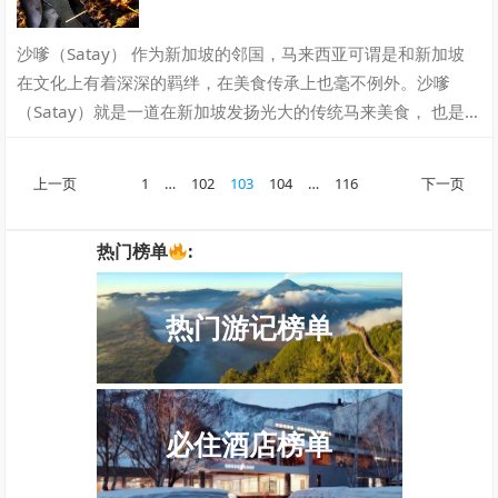
沙嗲（Satay） 作为新加坡的邻国，马来西亚可谓是和新加坡
在文化上有着深深的羁绊，在美食传承上也毫不例外。沙嗲
（Satay）就是一道在新加坡发扬光大的传统马来美食， 也是
东南亚一带的特色烤肉串。 将…
文
上一页
1
…
102
103
104
…
116
下一页
章
分
热门榜单
:
页
热门游记榜单
必住酒店榜单