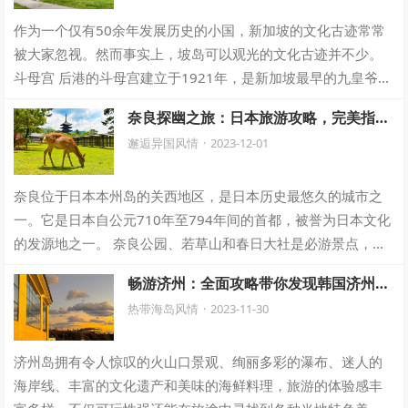
作为一个仅有50余年发展历史的小国，新加坡的文化古迹常常
被大家忽视。然而事实上，坡岛可以观光的文化古迹并不少。
斗母宫 后港的斗母宫建立于1921年，是新加坡最早的九皇爷
庙。它的香火来源于马来西亚槟城…
奈良探幽之旅：日本旅游攻略，完美指南
带你畅游奈良的美丽与历史！
邂逅异国风情
·
2023-12-01
奈良位于日本本州岛的关西地区，是日本历史最悠久的城市之
一。它是日本自公元710年至794年间的首都，被誉为日本文化
的发源地之一。 奈良公园、若草山和春日大社是必游景点，尤
其是奈良公园的可爱小鹿，让人难…
畅游济州：全面攻略带你发现韩国济州岛
的美丽奇妙之旅！
热带海岛风情
·
2023-11-30
济州岛拥有令人惊叹的火山口景观、绚丽多彩的瀑布、迷人的
海岸线、丰富的文化遗产和美味的海鲜料理，旅游的体验感丰