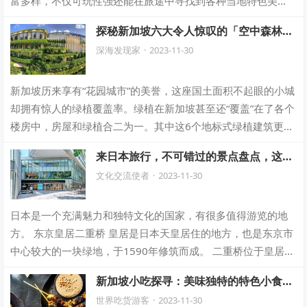
富多样，不仅可玩性强还能在旅途中寻找到各种当地特色美
食，满足不同游客的热爱。 前往济州岛有哪…
探秘新加坡六大令人惊叹的「空中森林」
建筑，你心目中最喜欢的是哪一座？打卡
深海发现家
·
2023-11-30
奇幻之旅！
新加坡历来享有“花园城市”的美誉，这座国土面积不起眼的小城
却拥有惊人的绿植覆盖率。绿植在新加坡甚至还“覆盖”在了各个
楼房中，房屋和绿植合二为一。其中这6个地标式绿植建筑更是
享誉全球，它们不仅设计独特，…
来日本旅行，不可错过的景点盘点，这些
美丽胜地你亲临过吗？
文化交流使者
·
2023-11-30
日本是一个充满魅力和独特文化的国家，有很多值得游览的地
方。 东京皇居二重桥 皇居是日本天皇居住的地方，也是东京市
中心较大的一块绿地，于1590年修筑而成。 二重桥位于皇居正
门前，横跨内护城河，是公认的…
新加坡小吃探寻：美味独特的特色小食，
暖胃又暖心，舌尖上的新加坡美食之旅！
世界吃货游客
·
2023-11-30