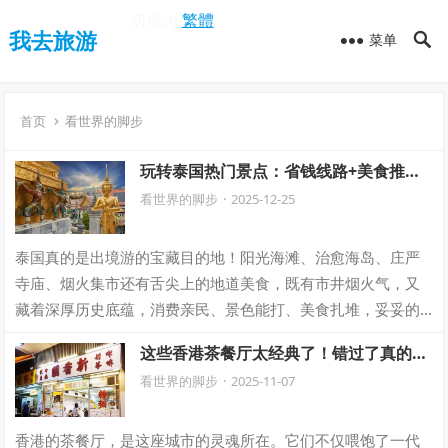
切换为
繁體
我去旅游
菜单
首页
看世界的脚步
玩转泰国热门景点：省钱线路+美食推
荐，轻松游遍泰国！
看世界的脚步
·
2025-12-25
泰国真的是出境游的宝藏目的地！阳光海滩、治愈海岛、庄严
寺庙、烟火集市还有舌尖上的地道美食，既有市井烟火气，又
藏着深厚历史底蕴，消费亲民、景色能打、美食扎堆，妥妥的
出境游Top之选！ 曼谷 天使之城的古…
这些香港茶餐厅太经典了！错过了真的会
后悔！
看世界的脚步
·
2025-11-07
香港的茶餐厅，是这座城市的灵魂所在。它们不仅喂饱了一代