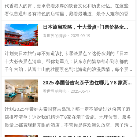
代香港人的胃，更承载着浓厚的饮食文化和历史记忆。在这些
看似普通却各有特色的店铺里，藏着最地道、最令人难忘的香
港味道。今天，就带大家探访10家香港“…
日本旅游攻略，十大景点+门票价格全掌
握
看世界的脚步
·
2025-09-19
计划去日本旅行却不知道该打卡哪些景点？这份亲测的「日本
十大必去景点清单」帮你划重点！从东京的繁华都市到京都的
千年古韵，从富士山的壮丽景色到北海道的浪漫风情，每个景
点都搭配独家玩法、美食推荐和避坑指南。…
2025 泰国普吉岛亲子游住哪儿？8 家高
评分亲子酒店实测推荐！
看世界的脚步
·
2025-06-17
计划2025年带娃去泰国普吉岛玩？那一定不能错过这份亲子酒
店推荐清单！这次我们精选了8家在亲子设施、地理位置、服务
质量上都表现超亮眼的酒店，不管你是喜欢海边放空、亲子活
动丰富，还是追求高性价比，这篇文…