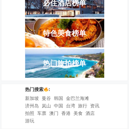
必住酒店榜单
特色美食榜单
热门旅拍榜单
热门搜索
:
新加坡
曼谷
韩国
金巴兰海滩
济州岛
岚山
中国
台湾
旅行
资讯
拍照
车票
澳门
香港
美食
酒店
游玩