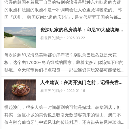
浪漫的韩国有着属于自己的特别的浪漫是那种东方味道的含蓄
的浪漫和法国的浪漫不是一种调调会让人心里觉得暖暖的。 韩
国『庆州』 韩国庆尚北道的庆州市，是古代新罗王国的首都金
城的所在地，遗迹众多，历史底蕴丰富…
资深玩家的私房清单：印尼10大秘境海
岛，去过其中3个，你就算是真正的高手
看世界的脚步
·
2025-03-22
了！
每次刷到印尼海岛美照都心痒痒吧？别以为巴厘岛就是天花
板，这个由17000+岛屿组成的国家，藏着太多让你惊掉下巴的
秘境。今天就带你们挖点狠货——那些连资深玩家都可能错过
的神仙岛屿，准备好颠覆你对海岛的认…
人生建议！在离开澳门之前，记得去尝试
这9家餐厅
看世界的脚步
·
2025-01-16
提起澳门，很多人第一时间想到的可能是赌城、奢华酒店，但
其实，这座小城的美食也是吸引无数游客前来的理由。澳门不
仅有融合葡萄牙与中式风味的传统料理，还有街头巷尾琳琅满