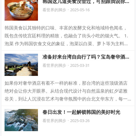
韩国这几道美食没尝过，可别跟我说你真
去过韩国！
看世界的脚步
·
2025-05-16
韩国美食以其独特的口味、丰富的发酵文化和地域特色闻名，
既包含传统宫廷料理的精致，也融合了街头小吃的烟火气。 1.
泡菜 作为韩国饮食文化的象征，泡菜以白菜、萝卜等为主料，
通过盐腌和辣椒发酵制成，种类多达…
准备好来台湾自由行了吗？宝岛奢华酒店
精选合集等你来发现！
看世界的脚步
·
2025-03-31
如果你对奢华酒店有着不一样的标准，那台湾的这些顶级酒店
绝对会让你大开眼界。从结合现代设计与自然温泉的虹夕诺雅
谷关，到让人沉浸在艺术与奢华氛围中的台北文华东方，每一
处都为高端旅行提供了无与伦比的体验。无…
春日出发！一起解锁韩国的美好时光
看世界的脚步
·
2025-03-26