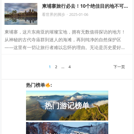
目的平价小吃。如果你要来澳门玩，务必吃…
柬埔寨旅行必去！10个绝佳目的地不可错
过！
看世界的脚步
·
2025-01-06
柬埔寨，这片东南亚的璀璨宝地，拥有无数值得探访的地方！
从神秘的古代寺庙群到迷人的海滩，再到纯净的自然保护区
——这里有一切让旅行者难以忘怀的理由。无论是历史爱好
者、自然探险者，还是休闲度假的人，都能在这…
文
1
2
…
4
下一页
章
分
热门榜单
:
页
热门游记榜单