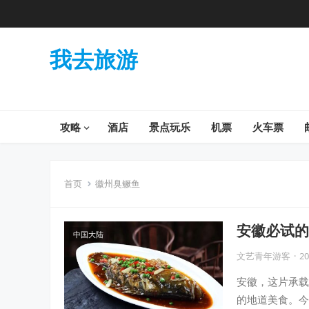
我去旅游
攻略
酒店
景点玩乐
机票
火车票
首页
徽州臭鳜鱼
安徽必试的
中国大陆
文艺青年游客
·
20
安徽，这片承载
的地道美食。今