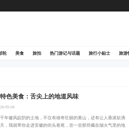
邮轮
美食
旅拍
热门游记与话题
旅行小贴士
旅游
特色美食：舌尖上的地道风味
26-05-04
千年徽风皖韵的土地，不仅有雄奇壮丽的黄山，还有让人垂涎欲滴
天，我就带你走进安徽的街头巷尾，尝一尝那些藏在烟火气里的地