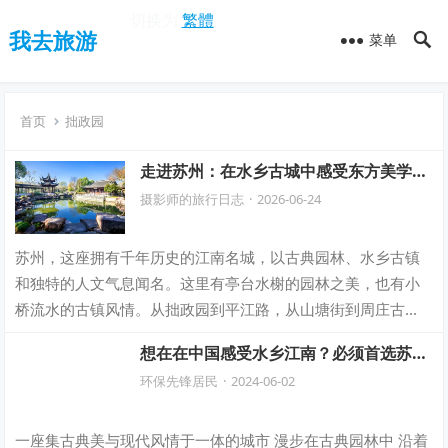
切换为
繁體
我去旅游
菜单
首页
拙政园
走进苏州：在水乡古城中感受东方美学与
人文韵味
摄影师的旅行日志
·
2026-06-24
苏州，这座拥有千年历史的江南名城，以古典园林、水乡古镇
和独特的人文气息闻名。这里有亭台水榭的园林之美，也有小
桥流水的古镇风情。从拙政园到平江路，从山塘街到周庄古
镇，每一处都展现着江南独有的温柔与雅致。…
想在在中国感受水乡江南？必须首选苏
州！
环保先锋居民
·
2024-06-02
一座集古典美与现代风情于一体的城市 漫步在古典园林中 沿着