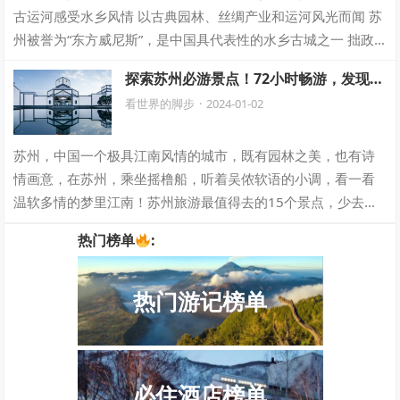
古运河感受水乡风情 以古典园林、丝绸产业和运河风光而闻 苏
州被誉为“东方威尼斯”，是中国具代表性的水乡古城之一 拙政
园 拙政园不仅以其精致的园…
探索苏州必游景点！72小时畅游，发现15
个不可错过的地标！
看世界的脚步
·
2024-01-02
苏州，中国一个极具江南风情的城市，既有园林之美，也有诗
情画意，在苏州，乘坐摇橹船，听着吴侬软语的小调，看一看
温软多情的梦里江南！苏州旅游最值得去的15个景点，少去一
个都会很遗憾！ DAY1 第一天的路…
热门榜单
:
热门游记榜单
必住酒店榜单