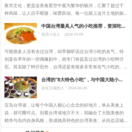
夜市文化，更是这美食星空中最为繁华的银河，汇聚了超过千
种风味，让人目不暇接，味蕾跃动。每一位踏上这片土地的旅
人，无不怀揣着对美食的无限憧憬，誓要一…
中国台湾最具人气的小吃推荐，资深吃货
必收藏的美食清单！
游历小达人
·
2024-10-09
可能很多人没有去过台湾，却早都听说过台湾小吃的名气，特
别是在早年的一些偶像剧中，就专门有提及过台湾的小吃蚵仔
煎。其实除了蚵仔煎外，台湾还是有很多非常有名气小吃的。
01.蚵仔煎 正宗的台湾蚵仔煎是用新…
台湾的“8大特色小吃”，与中国大陆小吃
风味迥异，各具魅力！
走在云端的人
·
2024-06-26
宝岛台湾省，让每个中国人都心心念念的好地方，单从美食上
说，就可圈可点。别看台湾省地方不大，却融合了大陆美食的
精华与岛内自身风格，形成独具特色的台湾美食。从街边店铺
到夜市小摊，不同的台湾食物都给人们带来…