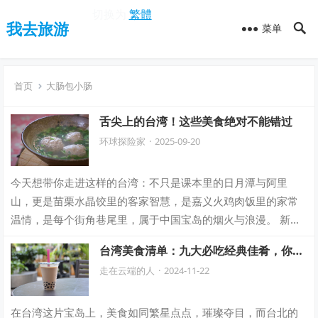
切换为
繁體
我去旅游
菜单
首页
大肠包小肠
舌尖上的台湾！这些美食绝对不能错过
环球探险家
·
2025-09-20
今天想带你走进这样的台湾：不只是课本里的日月潭与阿里
山，更是苗栗水晶饺里的客家智慧，是嘉义火鸡肉饭里的家常
温情，是每个街角巷尾里，属于中国宝岛的烟火与浪漫。 新竹
贡丸米粉 是新竹标志性小吃，以当地蓬莱…
台湾美食清单：九大必吃经典佳肴，你尝
过几样？
走在云端的人
·
2024-11-22
在台湾这片宝岛上，美食如同繁星点点，璀璨夺目，而台北的