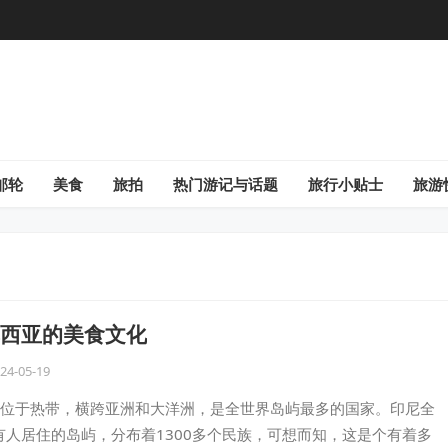
邮轮
美食
旅拍
热门游记与话题
旅行小贴士
旅游
西亚的美食文化
24-05-19
位于热带，横跨亚洲和大洋洲，是全世界岛屿最多的国家。印尼全
个有人居住的岛屿，分布着1300多个民族，可想而知，这是个有着多