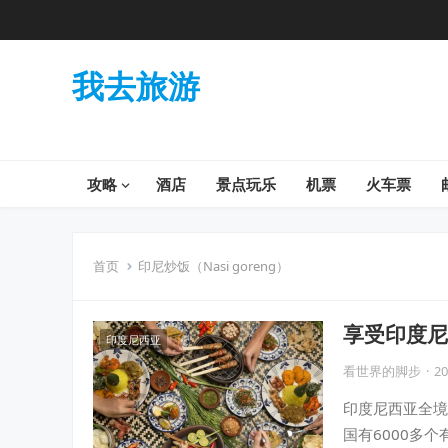
我去旅游
攻略
酒店
景点玩乐
机票
火车票
首页
印尼炒饭（Nasi goreng）
享受印度尼
印度尼西亚
看世界的脚步
·
20
印度尼西亚全境
国有6000多