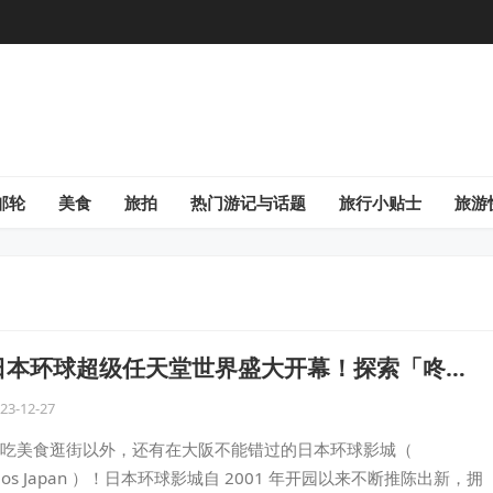
邮轮
美食
旅拍
热门游记与话题
旅行小贴士
旅游
，日本环球超级任天堂世界盛大开幕！探索「咚奇
感受刺激疯狂矿车和逼真场景的冒险乐趣！
23-12-27
吃美食逛街以外，还有在大阪不能错过的日本环球影城（
Studios Japan ）！日本环球影城自 2001 年开园以来不断推陈出新，拥