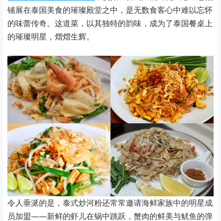
铺展在泰国美食的璀璨殿堂之中，是无数食客心中难以忘怀
的味蕾传奇。这道菜，以其独特的韵味，成为了泰国餐桌上
的璀璨明星，熠熠生辉。
令人垂涎的是，泰式炒河粉还常常邀请海鲜家族中的明星成
员加盟——新鲜的虾儿在锅中跳跃，蟹肉的鲜美与鱿鱼的弹