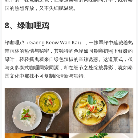
国的热烈奔放，又不失细腻温婉。
8、绿咖哩鸡
绿咖哩鸡（Gaeng Keow Wan Kai），一抹翠绿中蕴藏着热
带雨林的热情与秘密，其独特的色泽如同晨曦初照下鲜嫩的
绿叶，轻轻摇曳着来自绿色辣椒的辛辣诱惑。这道菜式，虽
与众多泰式咖喱同宗同源，却在细节之处绽放异彩，犹如泰
国文化中那抹不可复制的清新与独特。