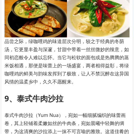
品尝之际，绿咖哩鸡的味道层次分明，较之于经典的冬荫
汤，它更显丰盈与深邃，甘甜中带着一丝丝微妙的辣意，如
同初恋般令人难以忘怀。当它与松软的面包或是热腾腾的蒸
米饭相遇，那便是味蕾上的一场盛宴，两者相得益彰，将绿
咖哩鸡的鲜美与韵味发挥到了极致，让人不禁沉醉在这异国
风情的温柔乡中，久久不愿醒来。
9、泰式牛肉沙拉
泰式牛肉沙拉（Yum Nua），宛如一幅细腻编织的味蕾画
卷，其上轻铺着柔嫩如丝的牛肉条，宛如晨曦中轻舞的绸
带，为这清爽的沙拉添上一抹不可言喻的雅致。这道佳肴的