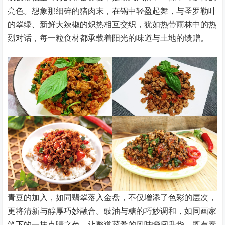
亮色。想象那细碎的猪肉末，在锅中轻盈起舞，与圣罗勒叶
的翠绿、新鲜大辣椒的炽热相互交织，犹如热带雨林中的热
烈对话，每一粒食材都承载着阳光的味道与土地的馈赠。
青豆的加入，如同翡翠落入金盘，不仅增添了色彩的层次，
更将清新与醇厚巧妙融合。豉油与糖的巧妙调和，如同画家
笔下的一抹点睛之色，让整道菜肴的风味瞬间升华，既有泰