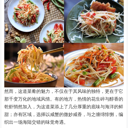
然而，这道菜肴的魅力，不仅在于其风味的独特，更在于它
那千变万化的地域风情。有的地方，热情的花生碎与醇香的
乾虾悄然加入，为这道菜添上了几分厚重的底味与海洋的鲜
甜；亦有区域，选择以咸蟹的微妙咸香，与之缠绵悱恻，编
织出一场海陆交错的味觉奇遇。