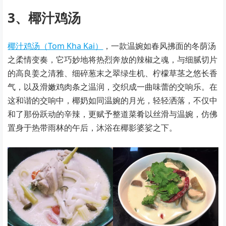
3、椰汁鸡汤
椰汁鸡汤（Tom Kha Kai）
，一款温婉如春风拂面的冬荫汤
之柔情变奏，它巧妙地将热烈奔放的辣椒之魂，与细腻切片
的高良姜之清雅、细碎葱末之翠绿生机、柠檬草茎之悠长香
气，以及滑嫩鸡肉条之温润，交织成一曲味蕾的交响乐。在
这和谐的交响中，椰奶如同温婉的月光，轻轻洒落，不仅中
和了那份跃动的辛辣，更赋予整道菜肴以丝滑与温婉，仿佛
置身于热带雨林的午后，沐浴在椰影婆娑之下。