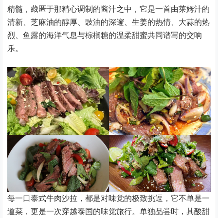
精髓，藏匿于那精心调制的酱汁之中，它是一首由莱姆汁的
清新、芝麻油的醇厚、豉油的深邃、生姜的热情、大蒜的热
烈、鱼露的海洋气息与棕榈糖的温柔甜蜜共同谱写的交响
乐。
每一口泰式牛肉沙拉，都是对味觉的极致挑逗，它不单是一
道菜，更是一次穿越泰国的味觉旅行。单独品尝时，其酸甜