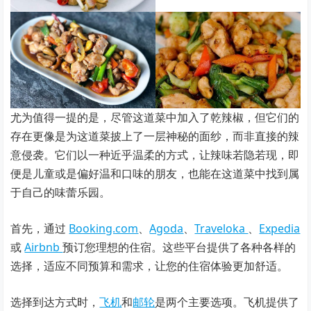
尤为值得一提的是，尽管这道菜中加入了乾辣椒，但它们的
存在更像是为这道菜披上了一层神秘的面纱，而非直接的辣
意侵袭。它们以一种近乎温柔的方式，让辣味若隐若现，即
便是儿童或是偏好温和口味的朋友，也能在这道菜中找到属
于自己的味蕾乐园。
首先，通过
Booking.com
、
Agoda
、
Traveloka
、
Expedia
或
Airbnb
预订您理想的住宿。这些平台提供了各种各样的
选择，适应不同预算和需求，让您的住宿体验更加舒适。
选择到达方式时，
飞机
和
邮轮
是两个主要选项。飞机提供了