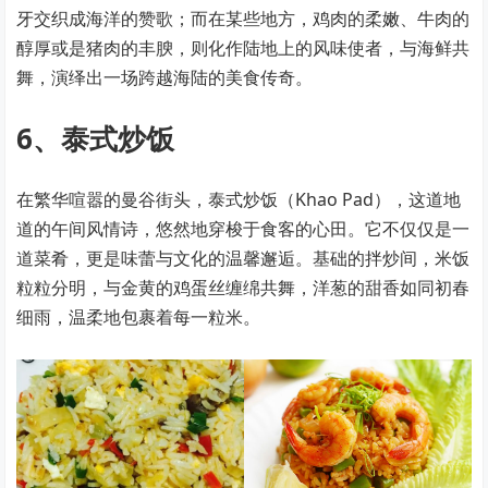
牙交织成海洋的赞歌；而在某些地方，鸡肉的柔嫩、牛肉的
醇厚或是猪肉的丰腴，则化作陆地上的风味使者，与海鲜共
舞，演绎出一场跨越海陆的美食传奇。
6、泰式炒饭
在繁华喧嚣的曼谷街头，泰式炒饭（Khao Pad），这道地
道的午间风情诗，悠然地穿梭于食客的心田。它不仅仅是一
道菜肴，更是味蕾与文化的温馨邂逅。基础的拌炒间，米饭
粒粒分明，与金黄的鸡蛋丝缠绵共舞，洋葱的甜香如同初春
细雨，温柔地包裹着每一粒米。