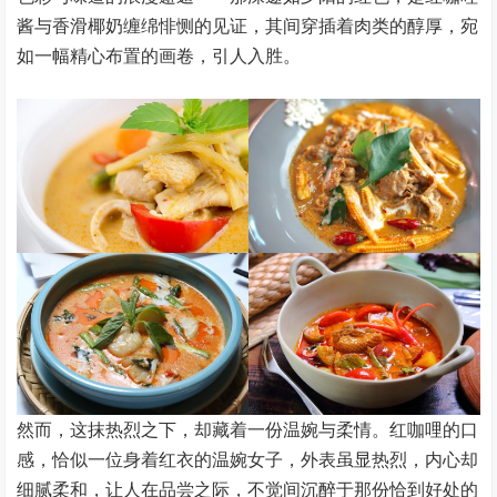
酱与香滑椰奶缠绵悱恻的见证，其间穿插着肉类的醇厚，宛
如一幅精心布置的画卷，引人入胜。
然而，这抹热烈之下，却藏着一份温婉与柔情。红咖哩的口
感，恰似一位身着红衣的温婉女子，外表虽显热烈，内心却
细腻柔和，让人在品尝之际，不觉间沉醉于那份恰到好处的