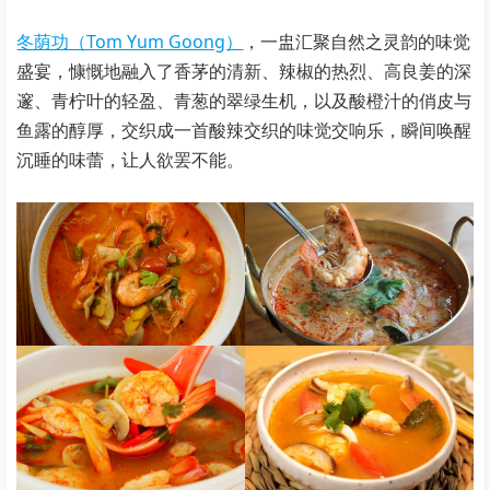
冬荫功（Tom Yum Goong）
，一盅汇聚自然之灵韵的味觉
盛宴，慷慨地融入了香茅的清新、辣椒的热烈、高良姜的深
邃、青柠叶的轻盈、青葱的翠绿生机，以及酸橙汁的俏皮与
鱼露的醇厚，交织成一首酸辣交织的味觉交响乐，瞬间唤醒
沉睡的味蕾，让人欲罢不能。