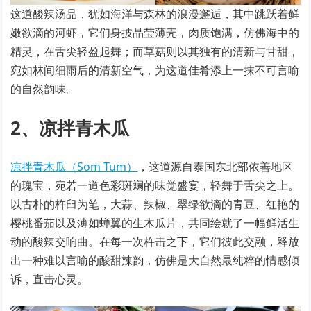
这道酸辣汤品，犹如海洋与森林的浪漫邂逅，其中跳跃着鲜
嫩欲滴的河虾，它们身披晶莹薄壳，肉质饱满，仿佛海中的
精灵，在舌尖轻盈起舞；而草菇则以其独有的清新与甘甜，
宛如林间细雨后的清新空气，为这道佳肴添上一抹不可言喻
的自然韵味。
2、凉拌青木瓜
凉拌青木瓜（Som Tum）
，这道源自泰国东北部依善地区
的瑰宝，宛若一道色彩斑斓的味觉盛宴，轻舞于舌尖之上。
以古朴的杵臼为笔，大蒜、辣椒、翠绿欲滴的青豆、红艳的
樱桃番茄以及薄如蝉翼的生木瓜片，共同绘就了一幅鲜活生
动的酸辣交响曲。在每一次杵击之下，它们彼此交融，释放
出一种难以言喻的酸甜辣韵，仿佛是大自然最纯粹的情感倾
诉，直击心灵。