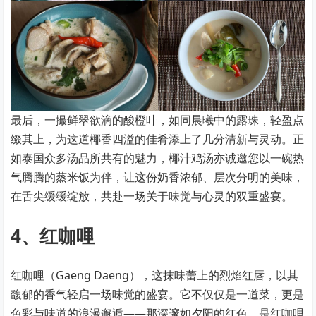
最后，一撮鲜翠欲滴的酸橙叶，如同晨曦中的露珠，轻盈点
缀其上，为这道椰香四溢的佳肴添上了几分清新与灵动。正
如泰国众多汤品所共有的魅力，椰汁鸡汤亦诚邀您以一碗热
气腾腾的蒸米饭为伴，让这份奶香浓郁、层次分明的美味，
在舌尖缓缓绽放，共赴一场关于味觉与心灵的双重盛宴。
4、红咖哩
红咖哩（Gaeng Daeng），这抹味蕾上的烈焰红唇，以其
馥郁的香气轻启一场味觉的盛宴。它不仅仅是一道菜，更是
色彩与味道的浪漫邂逅——那深邃如夕阳的红色，是红咖哩