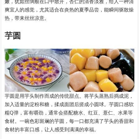
嫩，犹如丝绸般在口中散开，杏仁的清香淡雅，给人一种清
爽宜人的感觉，尤其适合在炎热的夏季品尝，能瞬间驱散燥
热，带来丝丝凉意。
芋圆
芋圆是用芋头制作而成的传统甜点。将芋头蒸熟后捣成泥，
加入适量的淀粉和糖，揉成面团后搓成小圆球。芋圆口感软
糯Q弹，富有嚼劲，通常会搭配糖水、红豆、薏仁、水果等
食材。一碗色彩斑斓的芋圆，每一口都充满了芋头的香甜和
食材的丰富口感，让人感受到满满的幸福。