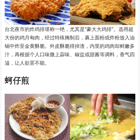
台北夜市的炸鸡排堪称一绝，尤其是“豪大大鸡排”。选用超
大份的鸡月匈肉，经过特殊腌制后，裹上面粉或炸粉放入油
锅中炸至金黄酥脆。外皮酥脆得掉渣，内里的鸡肉却鲜嫩多
汁，再根据个人口味撒上蒜味、椒盐或甜酱等调料，香气四
溢，让人欲罢不能。
蚵仔煎