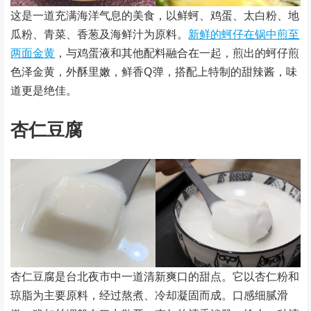
这是一道充满海洋气息的美食，以鲜蚵、鸡蛋、太白粉、地
瓜粉、青菜、香葱及海鲜汁为原料。
新鲜的蚵仔在锅中煎至
两面金黄
，与鸡蛋液和其他配料融合在一起，煎出的蚵仔煎
色泽金黄，外酥里嫩，鲜香Q弹，搭配上特制的甜辣酱，味
道更是绝佳。
杏仁豆腐
杏仁豆腐是台北夜市中一道清新爽口的甜点。它以杏仁粉和
琼脂为主要原料，经过熬煮、冷却凝固而成。口感细腻滑