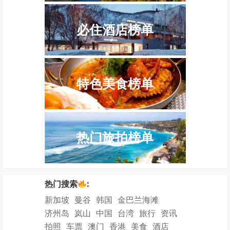
必住酒店榜单
特色美食榜单
热门旅拍榜单
热门搜索
:
新加坡
曼谷
韩国
金巴兰海滩
济州岛
岚山
中国
台湾
旅行
资讯
拍照
车票
澳门
香港
美食
酒店