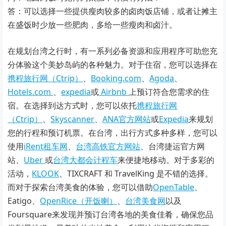
答：可以选择一些提供瘦肉较多的卤肉饭店铺，或者让摊主
在盛饭时少放一些肥肉，多给一些瘦肉和卤汁。
在规划台湾之行时，有一系列必备资源和应用程序可助您充
分体验这个美妙岛屿的各种魅力。对于住宿，您可以选择在
携程旅行网（Ctrip）
、
Booking.com
、
Agoda
、
Hotels.com
、
expedia
或
Airbnb
上预订符合您需求的住
宿。在选择到达方式时，您可以依托
携程旅行网
（Ctrip）
、
Skyscanner
、
ANA官方网站
或
Expedia
来规划
您的行程和预订机票。在台湾，出行方式多种多样，您可以
使用
iRent租车网
、
台湾高铁官方网站
、台湾捷运官方网
站、
Uber
或
台湾大都会计程车
来便捷地移动。对于多彩的
活动，
KLOOK
、TIXCRAFT 和 TravelKing 是不错的选择。
而对于探索台湾美食的体验，您可以借助
OpenTable
、
Eatigo、
OpenRice（开饭喇）
、
台湾美食网
以及
Foursquare来发现并预订台湾各地的美食佳肴，确保您品