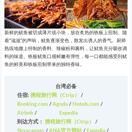
新鲜的鱿鱼被切成薄片或小块，放在炙热的铁板上煎制。随
着“滋滋”的声响，鱿鱼逐渐变色，散发出诱人的香气。厨师
熟练地撒上特制的香料、辣椒粉和酱料，让鱿鱼充分吸收调
料的味道。铁板鱿鱼口感鲜嫩有弹性，每一口都能感受到鱿
鱼的鲜美和铁板煎制带来的独特香味。
台湾必备
住宿:
携程旅行网（Ctrip）
/
Booking.com
/
Agoda
/
Hotels.com
/
Airbnb
/
Expedia
到达方式：
携程旅行网（Ctrip）
/
Skyscanner
/
ANA官方网站
/
Expedia
/