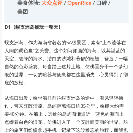
美食体验:
大众点评
/
OpenRice
/
口碑
/
美团
D1【蜈支洲岛畅玩一整天】
蜈支洲岛，作为海南省著名的5A级景区，素有“上帝遗落在
人间的调色盘”之美誉。这个如诗如画的海岛，以其湛蓝的
天空、碧绿的海水、洁白的沙滩和葱郁的植被，营造了一幅
自然的色彩盛宴。每当踏上这片土地，仿佛置身于一个梦幻
般的世界，一切的喧嚣与疲惫都在这里消失，心灵得到了彻
底的放松。
从海口出发，乘坐船只前往蜈支洲岛的途中，海风轻轻拂
过，带来阵阵清凉。岛屿距离海口约35公里，乘船大约需
要40分钟。在船上，远处的岛屿渐渐逼近，蓝色的海面上
点缀着白色的浪花，仿佛进入了一个安静而美丽的世界。船
上的旅客们纷纷拿起手机，记录下这段难忘的旅程，而我也