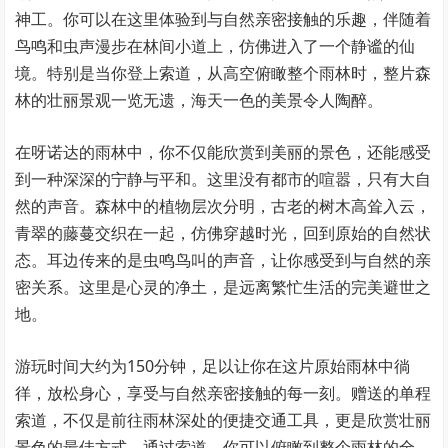
神工。你可以在这里体验到与自然亲密接触的乐趣，伴随着
鸟鸣和虫声漫步在林间小道上，仿佛进入了一个静谧的仙
境。特别是当你登上索道，从高空俯瞰整个雨林时，整片森
林的壮丽景观一览无遗，海天一色的美景令人陶醉。
在呀诺达的雨林中，你不仅能欣赏到美丽的景色，还能感受
到一种深深的宁静与平和。这里没有都市的喧嚣，只有大自
然的声音。森林中的植物层次分明，古老的树木高耸入云，
青翠的藤蔓交织在一起，仿佛穿越时光，回到原始的自然状
态。耳边传来的是虫鸣鸟叫的声音，让你感受到与自然的亲
密关系。这里是心灵的净土，是远离繁忙生活的完美避世之
地。
游玩时间大约为150分钟，足以让你在这片原始雨林中徜
徉，放松身心，享受与自然亲密接触的每一刻。赠送的单程
索道，不仅是前往雨林深处的便捷交通工具，更是欣赏壮丽
景色的最佳方式。通过索道，你可以俯瞰到整个雨林的全