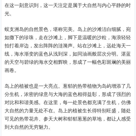
在这一刻意识到，这一天注定是属于大自然与内心平静的时
光。
蜈支洲岛的自然景色，堪称完美。岛上的沙滩洁白细腻，宛
如撒下的珍珠，走在沙滩上，脚下是温暖的沙粒，海浪轻轻
拍打着岸边，发出阵阵的涟漪声。站在沙滩上，远处海天一
线，海水渐变的蓝色从浅到深，如同油画般层次分明。湛蓝
的天空与碧绿的海水交相辉映，形成了一幅色彩斑斓的美丽
画卷。
岛上的植被也是一大亮点。葱郁的热带植物为岛屿增添了几
分生机，浓密的绿意与大海的蓝色相得益彰，形成了强烈的
对比和和谐美感。在这里，每一处景色都充满了生机，仿佛
大自然的力量无处不在。岛上的植被生长得特别旺盛，随处
可见的热带花卉、参天大树和郁郁葱葱的草地，都让人感受
到大自然的无穷魅力。