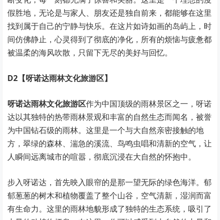
假胜地，无论是与家人、朋友还是独自前来，都能够在这里
找到属于自己的宁静与快乐。在这片如诗如画的岛屿上，时
间仿佛静止，心灵得到了彻底的净化，所有的烦恼与疲惫都
被温柔的海风吹散，只留下无尽的美好与回忆。
D2【呀诺达雨林文化旅游区】
呀诺达雨林文化旅游区
作为中国顶级的雨林景区之一，呀诺
达以其独特的热带雨林景观和丰富的自然生态而闻名，被誉
为中国钻石级的雨林。这里是一个与大自然亲密接触的地
方，翠绿的森林、湍急的溪流、鸟鸣虫唱和清新的空气，让
人瞬间远离城市的喧嚣，彻底沉浸在大自然的怀抱中。
步入呀诺达，首先映入眼帘的是那一望无际的绿色海洋。郁
郁葱葱的树木和植物覆盖了整个山谷，空气清新，湿润而富
有生命力。这里的雨林地貌形成了独特的生态系统，吸引了