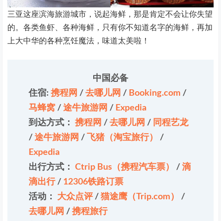
三亚这座滨海旅游城市，说起海鲜，那是肯定不会让你失望
的。各类鱼虾、各种海鲜，只有你不知道名字的海鲜，再加
上大中华的各种烹饪魔法，味道太美啦！
中国必备
住宿:
携程网
/
去哪儿网
/
Booking.com
/
马蜂窝
/
途牛旅游网
/
Expedia
到达方式：
携程网
/
去哪儿网
/
同程艺龙
/
途牛旅游网
/
飞猪（淘宝旅行）
/
Expedia
出行方式：
Ctrip Bus（携程汽车票）
/
滴
滴出行
/
12306铁路订票
活动：
大众点评
/
猫途鹰（Trip.com）
/
去哪儿网
/
携程旅行