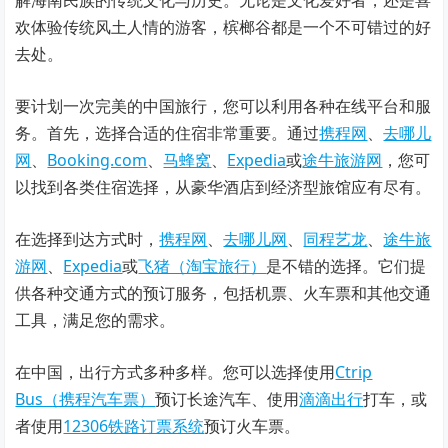
欢体验传统风土人情的游客，槟榔谷都是一个不可错过的好
去处。
要计划一次完美的中国旅行，您可以利用各种在线平台和服
务。首先，选择合适的住宿非常重要。通过
携程网
、
去哪儿
网
、
Booking.com
、
马蜂窝
、
Expedia
或
途牛旅游网
，您可
以找到各类住宿选择，从豪华酒店到经济型旅馆应有尽有。
在选择到达方式时，
携程网
、
去哪儿网
、
同程艺龙
、
途牛旅
游网
、
Expedia
或
飞猪（淘宝旅行）
是不错的选择。它们提
供各种交通方式的预订服务，包括机票、火车票和其他交通
工具，满足您的需求。
在中国，出行方式多种多样。您可以选择使用
Ctrip
Bus（携程汽车票）
预订长途汽车、使用
滴滴出行
打车，或
者使用
12306铁路订票系统
预订火车票。