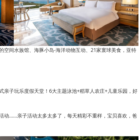
的空间水族馆、海豚小岛-海洋动物互动、21家寰球美食，亚特
式亲子玩乐度假天堂！6大主题泳池+稻草人农庄+儿童乐园，好
活动……亲子活动太多太多了，每天精彩不重样，宝贝喜欢，爸