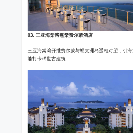
03.
三亚海棠湾熹棠费尔蒙酒店
三亚海棠湾开维费尔蒙与蜈支洲岛遥相对望，引海水
能打卡稀世古建筑！