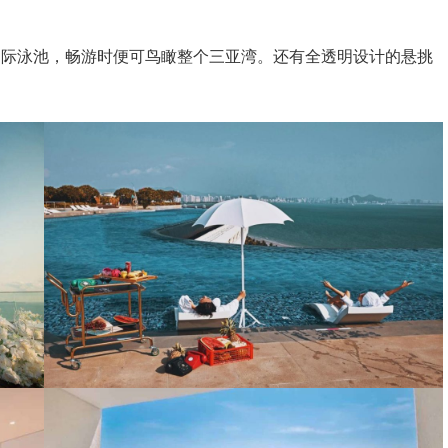
无边际泳池，畅游时便可鸟瞰整个三亚湾。还有全透明设计的悬挑