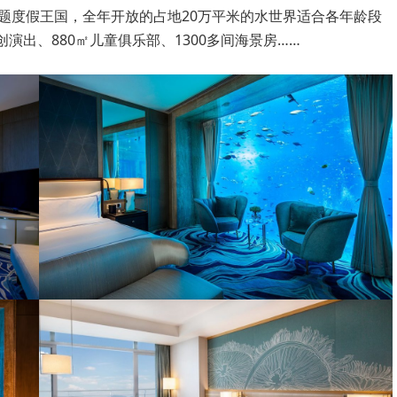
题度假王国，全年开放的占地20万平米的水世界适合各年龄段
演出、880㎡儿童俱乐部、1300多间海景房……