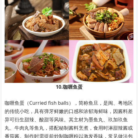
10.咖喱鱼蛋
咖喱鱼蛋（Curried fish balls），简称鱼旦，是闽、粤地区
的传统小吃，具有弹牙鲜嫩的口感和浓郁海鲜味，因酱料差
异可衍生甜辣、酸甜等风味。其主材为墨鱼丸、玖加玖鱼
丸、牛肉丸等鱼丸，搭配秘制酱料烹煮，食用时淋甜辣酱或
番茄酱。制作时需提前炒制咖喱粉以激发香味，常见做法包