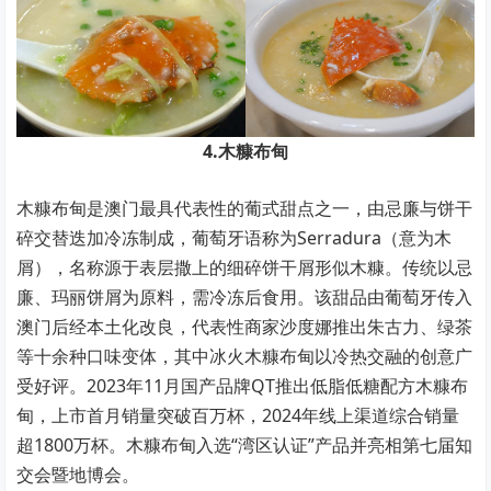
4.木糠布甸
木糠布甸是澳门最具代表性的葡式甜点之一，由忌廉与饼干
碎交替迭加冷冻制成，葡萄牙语称为Serradura（意为木
屑），名称源于表层撒上的细碎饼干屑形似木糠。传统以忌
廉、玛丽饼屑为原料，需冷冻后食用。该甜品由葡萄牙传入
澳门后经本土化改良，代表性商家沙度娜推出朱古力、绿茶
等十余种口味变体，其中冰火木糠布甸以冷热交融的创意广
受好评。2023年11月国产品牌QT推出低脂低糖配方木糠布
甸，上市首月销量突破百万杯，2024年线上渠道综合销量
超1800万杯。木糠布甸入选“湾区认证”产品并亮相第七届知
交会暨地博会。