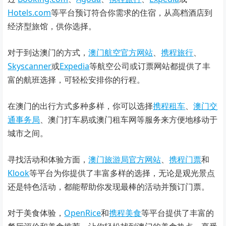
Hotels.com
等平台预订符合你需求的住宿，从高档酒店到
经济型旅馆，供你选择。
对于到达澳门的方式，
澳门航空官方网站
、
携程旅行
、
Skyscanner
或
Expedia
等航空公司或订票网站都提供了丰
富的航班选择，可轻松安排你的行程。
在澳门的出行方式多种多样，你可以选择
携程租车
、
澳门交
通事务局
、澳门打车易或澳门租车网等服务来方便地移动于
城市之间。
寻找活动和体验方面，
澳门旅游局官方网站
、
携程门票
和
Klook
等平台为你提供了丰富多样的选择，无论是观光景点
还是特色活动，都能帮助你发现最棒的活动并预订门票。
对于美食体验，
OpenRice
和
携程美食
等平台提供了丰富的