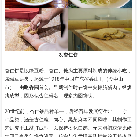
8.杏仁饼
杏仁饼是以绿豆粉、杏仁、糖为主要原料制成的传统小吃，
属绿豆饼类，起源于1918年中国广东省香山县（今中山
市），由
咀香园
首创。早期制作时在饼中夹糖腌猪肉，经烘
烤成型，因形似杏仁得名，现多为圆饼状。
20世纪前，杏仁饼品种单一，后经百年发展衍生出二十余
种品类，涵盖杏仁粒、肉心、黑芝麻等不同风味。其制作工
艺讲究手工敲打成型，以保持松化口感。元末明初或清光绪
年间已有类似饼食雏形，传说与朱元璋军队携带的干粮改良