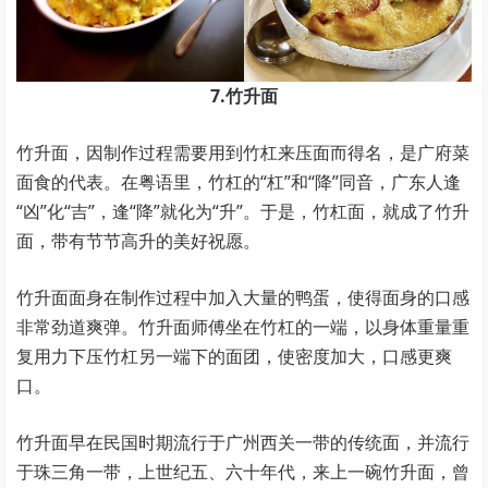
7.竹升面
竹升面，因制作过程需要用到竹杠来压面而得名，是广府菜
面食的代表。在粤语里，竹杠的“杠”和“降”同音，广东人逢
“凶”化“吉”，逢“降”就化为“升”。于是，竹杠面，就成了竹升
面，带有节节高升的美好祝愿。
竹升面面身在制作过程中加入大量的鸭蛋，使得面身的口感
非常劲道爽弹。竹升面师傅坐在竹杠的一端，以身体重量重
复用力下压竹杠另一端下的面团，使密度加大，口感更爽
口。
竹升面早在民国时期流行于广州西关一带的传统面，并流行
于珠三角一带，上世纪五、六十年代，来上一碗竹升面，曾