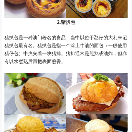
2.猪扒包
猪扒包是一种澳门著名的食品，当中以位于氹仔的大利来记
猪扒包最有名。猪扒包是指一个涂上牛油的面包（一般使用
猪仔包）中央夹着一块猪排。猪排通常是煎熟或油炸，但亦
有以水煮熟后再把表面煎香。