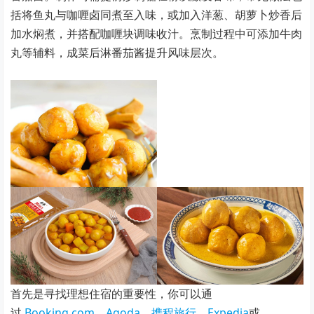
括将鱼丸与咖喱卤同煮至入味，或加入洋葱、胡萝卜炒香后
加水焖煮，并搭配咖喱块调味收汁。烹制过程中可添加牛肉
丸等辅料，成菜后淋番茄酱提升风味层次。
首先是寻找理想住宿的重要性，你可以通
过
Booking.com
、
Agoda
、
携程旅行
、
Expedia
或