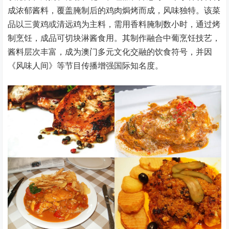
成浓郁酱料，覆盖腌制后的鸡肉焗烤而成，风味独特。该菜
品以三黄鸡或清远鸡为主料，需用香料腌制数小时，通过烤
制烹饪，成品可切块淋酱食用。其制作融合中葡烹饪技艺，
酱料层次丰富，成为澳门多元文化交融的饮食符号，并因
《风味人间》等节目传播增强国际知名度。