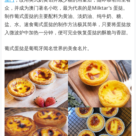
众，并成为澳门著名小吃，最为代表的是Milktar’s 蛋挞。
制作葡式蛋挞的主要配料为黄油、淡奶油、纯牛奶、糖、
盐、水。速食葡式蛋挞的制作方法极其简单，只要将蛋挞放
入微波炉中加热一分钟，便可完全恢复蛋挞的酥脆与香甜。
葡式蛋挞是葡萄牙闻名世界的美食名片。