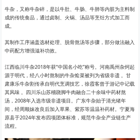
牛杂，又称牛杂碎，是以牛肚、牛肠、牛肺等内脏为主料制
成的传统食品，通过卤制、火锅、汤品等烹饪方式加工而
成。
其制作工序涵盖选材处理、脱骨熬汤等步骤，部分做法融入
中药配方增强滋补功效。
江西临川牛杂2018年获“中国名小吃”称号。河南禹州杂炣起
源于明代，经八小时熬制的牛杂烩菜被列为省级非遗 。甘
肃康乐牛杂割传承自明代烹调技艺，徐霞客曾于游记中记载
其风味 。四川乐山苏稽跷脚牛肉融合二十余味中药材熬
汤，2008年入选市级非遗项目。广东牛杂始于清光绪年
间，经周顺妹改良后加入草果、紫苏等温温补药材。宁夏海
原县于2024年发布四项团体标准，规范牛杂全产业链生产
流程。