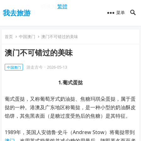
切换为
繁體
我去旅游
菜单
首页
中国澳门
澳门不可错过的美味
澳门不可错过的美味
游走古今
·
2026-05-13
中国澳门
1.葡式蛋挞
葡式蛋挞，又称葡萄牙式奶油挞、焦糖玛琪朵蛋挞，属于蛋
挞的一种。港澳及广东地区称葡挞，是一种小型的奶油酥皮
馅饼，其焦黑表面（是糖过度受热后的焦糖）是其特征。
1989年，英国人安德鲁·史斗（Andrew Stow）将葡挞带到
澳门
，改用英式奶黄馅并减少糖的用量后，随即慕名而至者