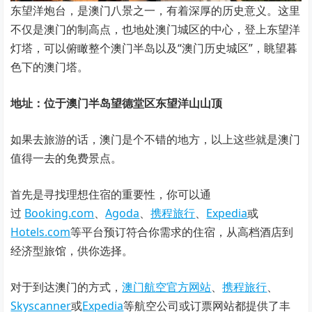
东望洋炮台，是澳门八景之一，有着深厚的历史意义。这里
不仅是澳门的制高点，也地处澳门城区的中心，登上东望洋
灯塔，可以俯瞰整个澳门半岛以及“澳门历史城区”，眺望暮
色下的澳门塔。
地址：位于澳门半岛望德堂区东望洋山山顶
如果去旅游的话，澳门是个不错的地方，以上这些就是澳门
值得一去的免费景点。
首先是寻找理想住宿的重要性，你可以通
过
Booking.com
、
Agoda
、
携程旅行
、
Expedia
或
Hotels.com
等平台预订符合你需求的住宿，从高档酒店到
经济型旅馆，供你选择。
对于到达澳门的方式，
澳门航空官方网站
、
携程旅行
、
Skyscanner
或
Expedia
等航空公司或订票网站都提供了丰