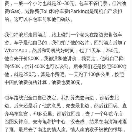
费，一般一个小时也就是20~30元。包车不管门票，但汽油
费(Gas)、过路费(Toll)和停车费(Parking)是司机自己承担
的。这可以在包车前和他们确认。
我们冲浪后走回酒店，路上碰到一个老头在路边兜售包车
游。车子是他自己的，我们拍了他的名片，回到酒店后加了
WhatsApp，然后和司机约好时间，包了1天车，250元。
他自先开价500K，我都没和他讲价，我要走，他就自己降
到450K，估计400K也可以谈到。后来我们还是按照500K给
他，就是250元，算是小费吧。一天跑了100多公里，按照
中国的油费价格计算，油费也要80元。
包车路线完全由自己决定。我打算先去南边， 然后去北
边。后来还是听了他的意见，先去最北边，然后往回玩。直
奔乌布皇宫，30多公里。然后往回走，去了一个印度寺庙-
巴图安神庙。去海龟养护中心，没去成，结果在南湾海滩逛
了逛。最后去了南边的情人崖。情人崖的猴子被教的很坏，