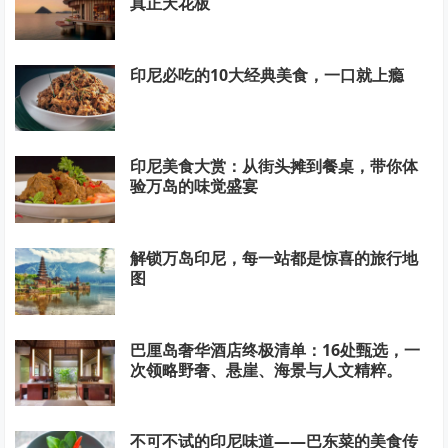
真正天花板
印尼必吃的10大经典美食，一口就上瘾
印尼美食大赏：从街头摊到餐桌，带你体
验万岛的味觉盛宴
解锁万岛印尼，每一站都是惊喜的旅行地
图
巴厘岛奢华酒店终极清单：16处甄选，一
次领略野奢、悬崖、海景与人文精粹。
不可不试的印尼味道——巴东菜的美食传