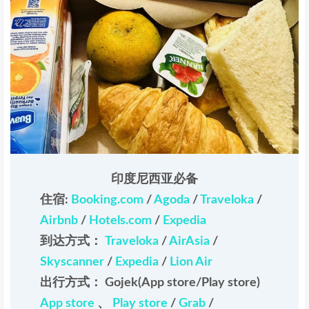
印度尼西亚必备
住宿:
Booking.com
/
Agoda
/
Traveloka
/
Airbnb
/
Hotels.com
/
Expedia
到达方式：
Traveloka
/
AirAsia
/
Skyscanner
/
Expedia
/
Lion Air
出行方式： Gojek(App store/Play store)
App store
、
Play store
/
Grab
/