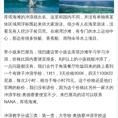
库塔海滩的冲浪很出名。这里和国内不同，并没有单独将某
块区域用浮标围起来供大家游泳。很少有人在海里游泳，没
看见有人挖沙子捡贝壳。在南湾沙滩，有专门的水上运动中
心，那边有很多快艇、香蕉船、滑翔伞等水上项目。
带小孩来巴厘岛，强烈建议带小孩去库塔沙滩学习学习冲
浪，价格比国内要便宜很多。8岁以上的小孩就能冲浪了，
一点问题都没有。我们去竹子角落餐厅吃饭回来的路上看到
一个有牌子冲浪学校，1对1，3天价格900K，四天1100K印
尼盾，每次2小时，相当于每小时70元。这个价格还是他们
官网的标价，我们没有讲价，因为这个价格比另外一家大的
冲浪学校-奥德赛要便宜不少。来巴厘岛的话可以联系
NANA，库塔海滩。
冲浪教学分成三类：第一类，大学校-奥德赛冲浪学校这