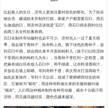
比起家人的生日，济州人更加注重对祖先的祭祀。为了给谷
物去壳、碾成粉末并制作打糕，家家户户都需要石臼。用石
头做成的臼，用济州话讲就是“石臼”。用石臼捣东西时往往
由两三名女性轮番舂捣。
石臼在制作劳动服时也必不可少。济州岛人一过了夏天雨
季，就会摘下青柿子，给布料上色。摘下绿色的青柿子，放
到石臼中捣，就会捣出来半月形的柿籽儿（孩子们以吃涩柿
子里捣出来的柿籽儿为乐），当青柿子变红到一定程度，就
把麻布或白坯布放入石臼中，用手细揉，让布料浸透柿汁，
并放在石墙上晾晒。等到布料干透，再次用水打湿再晾干。
如此反复操作，等到十天以后，就成了硬梆梆而结实的布
匹，它被称为“褐布”，用这种布料做出来的衣服则被叫做
“褐衣”。人们用这种褐布制作各种劳动服，褐衣十分吸汗而
凉快，而且越洗越结实，颜色也越来越深。