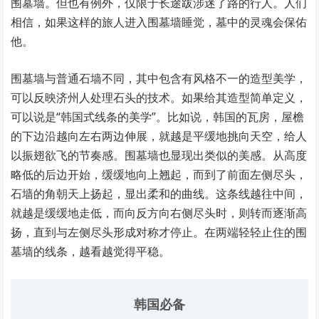
围墓墙。但也有例外，仅限于长途跋涉迷了路的行人。人们
相信，如果这样的旅人进入围墓墙睡觉，墓中的灵魂会保佑
他。
围墓墙与普通石墙不同，其中包含有风格不一的造型美学，
可以反映济州人处理石头的技术。如果给其造型简单定义，
可以说是“韩国式线条的美学”。比如说，韩国的瓦房，屋檐
的下边沿越向左右两边伸展，就越是平缓地挑向天空，给人
以振翅欲飞的节奏感。围墓墙也显现出类似的美感。从高度
略低的后边开始，缓缓地向上翘起，而到了前面左侧尽头，
石墙的角朝天上扬起，显出柔和的曲线。这条线越往中间，
就越是缓缓地走低，而向反方向右侧尽头时，则转而逐渐高
扬，直到与左侧尽头形成对称才停止。在两端轻轻止住的围
墓墙的线条，越看越觉得平稳。
韩国必备