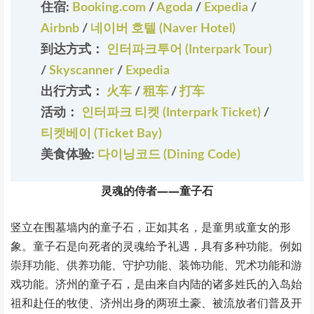
住宿:
Booking.com
/
Agoda
/
Expedia
/
Airbnb
/
네이버 호텔 (Naver Hotel)
到达方式：
인터파크투어 (Interpark Tour)
/
Skyscanner
/
Expedia
出行方式：
火车
/
租车
/
打车
活动：
인터파크 티켓 (Interpark Ticket)
/
티켓베이 (Ticket Bay)
美食体验:
다이닝코드 (Dining Code)
灵魂的侍者——童子石
竖立在围墓墙内的童子石，正如其名，是童男或童女的形
象。童子石是向死者的灵魂给予礼遇，具有多种功能。例如
崇拜功能、供养功能、守护功能、装饰功能、咒术功能和游
戏功能。济州的童子石，是由来自内陆的诸多姓氏的入岛始
祖和赴任的牧使、济州出身的两班土豪、被流放者们普及开