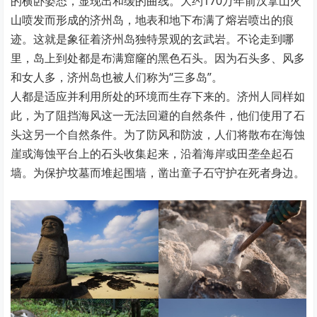
的横卧姿态，显现出和缓的曲线。大约170万年前汉拿山火
山喷发而形成的济州岛，地表和地下布满了熔岩喷出的痕
迹。这就是象征着济州岛独特景观的玄武岩。不论走到哪
里，岛上到处都是布满窟窿的黑色石头。因为石头多、风多
和女人多，济州岛也被人们称为“三多岛”。
人都是适应并利用所处的环境而生存下来的。济州人同样如
此，为了阻挡海风这一无法回避的自然条件，他们使用了石
头这另一个自然条件。为了防风和防波，人们将散布在海蚀
崖或海蚀平台上的石头收集起来，沿着海岸或田垄垒起石
墙。为保护坟墓而堆起围墙，凿出童子石守护在死者身边。