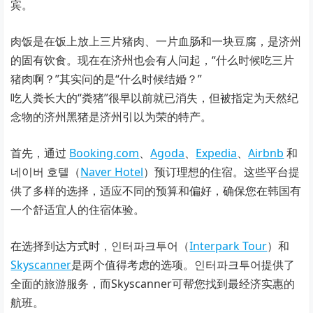
宾。
肉饭是在饭上放上三片猪肉、一片血肠和一块豆腐，是济州
的固有饮食。现在在济州也会有人问起，“什么时候吃三片
猪肉啊？”其实问的是“什么时候结婚？”
吃人粪长大的“粪猪”很早以前就已消失，但被指定为天然纪
念物的济州黑猪是济州引以为荣的特产。
首先，通过
Booking.com
、
Agoda
、
Expedia
、
Airbnb
和
네이버 호텔（
Naver Hotel
）预订理想的住宿。这些平台提
供了多样的选择，适应不同的预算和偏好，确保您在韩国有
一个舒适宜人的住宿体验。
在选择到达方式时，인터파크투어（
Interpark Tour
）和
Skyscanner
是两个值得考虑的选项。인터파크투어提供了
全面的旅游服务，而Skyscanner可帮您找到最经济实惠的
航班。