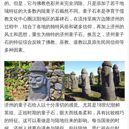
的。但是，它与佛教色彩并未完全消除、只是添加了若干地
域特征的大多数内陆童子石截然不同。童子石本是孕育于儒
教文化中心圈汉阳地区的墓碑石，在流传至南方边陲济州的
过程中，结合了各地的独特风俗和诸多信仰，再加上济州的
风土和思想，重生为独特的济州童子石。换言之，济州童子
石的特征综合反映了佛教、巫教、道教以及原生民间信仰等
多种因素。
济州的童子石给人以十分亲切的感觉。尤其是18世纪朝鲜
英祖、正祖时期的童子石，眼大而线条柔和，具有比较精巧
的特征。这可以看做是与陆地往来的影响。每当国丧的时
候，济州人就要自请参与陵役，前往陆地。受仁祖在位时