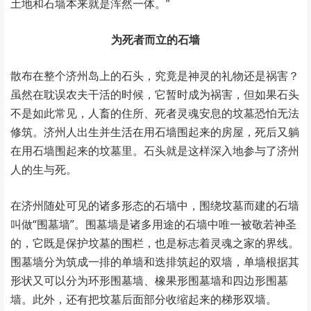
土地和石墙本来就是浑然一体。”
为死者而立的石墙
散布在整个济州岛上的石头，究竟是神灵的礼物还是祸害？
虽然在耽误农夫干活的时候，它暂时成为祸害，但如果石头
不是如此常见，人畜的住所、死者灵魂安息的坟墓恐怕无法
修筑。济州人出生并生活在用石墙围起来的房屋，死后又躺
在用石墙围起来的坟墓里。石头就是这样深入地参与了济州
人的生与死。
在济州随处可见的诸多形态的石墙中，围绕坟墓而建的石墙
叫做“围墓墙”。围墓墙是诸多用途的石墙中唯一被敬若神圣
的，它既是保护坟墓的围栏，也是标志着灵魂之家的界线。
围墓墙分为筑成一排的单墙和迭排筑起的双墙，单墙根据其
形状又可以分为环形围墓墙、橡果形围墓墙和四边形围墓
墙。此外，还有把坟墓后面部分收缩起来的梯形双墙。