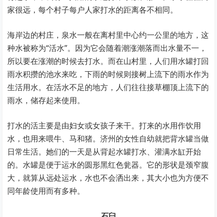
家很远，每个村子每户人家打水的距离各不相同。
海岸边的村庄，泉水一般在离村里中心约一公里的地方，这
种水被称为“活水”。因为它会随着潮涨潮落而出水量不一，
所以要在涨潮的时候去打水。而在山村里，人们用水罐打回
雨水积攒的池水来吃，下雨的时候则接树上流下的雨水作为
生活用水。在活水不足的地方，人们往往接草棚顶上流下的
雨水，储存起来使用。
打水的活主要是由妇女或女孩子来干。打来的水用作饮用
水，也用来喂牛、马和猪。济州的女性自幼就把背水罐当做
日常生活。她们的一天是从背起水罐打水、灌满水缸开始
的。水罐是便于运水的圆形黑红色瓮器。它的形状是颈窄腹
大，就算从远处运水，水也不会洒出来，其大小也为方便不
同年龄使用而有多种。
石臼