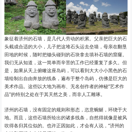
象征着济州的石墙，是几代人劳动的积累。父亲把巨大的石
头截成合适的大小，儿子把这堆石头运去垒墙，母亲在翻垦
田地的时候，随时把锄头碰到的石块拿去填补石墙的窟窿。
我们无从知道，这一简单而辛苦的工作已经重复了多久。但
是，如果从天上俯瞰这座岛屿，可以看到大大小小黑色的石
墙绘制出自由奔放的线条，遍布于整个岛屿，仿佛是巨大的
美术作品。这些以大地为画布、无名创作者的神秘“艺术作
品”的特别之处在于其天然之美，而非人工雕琢。
济州的石墙，没有固定的规则和形态，恣意蜿蜒，环绕于大
地。而且，这些石墙所绘出的诸多线条，自然得就像是被风
吹得各归其位似的。也许正因如此，才会有人说，“济州的