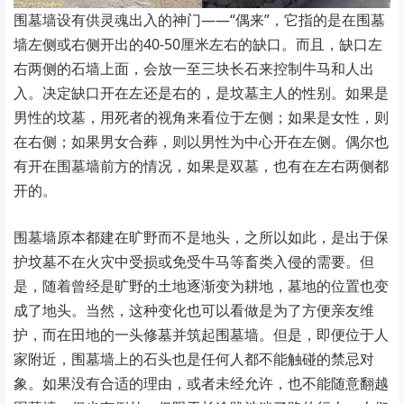
围墓墙设有供灵魂出入的神门——“偶来”，它指的是在围墓
墙左侧或右侧开出的40-50厘米左右的缺口。而且，缺口左
右两侧的石墙上面，会放一至三块长石来控制牛马和人出
入。决定缺口开在左还是右的，是坟墓主人的性别。如果是
男性的坟墓，用死者的视角来看位于左侧；如果是女性，则
在右侧；如果男女合葬，则以男性为中心开在左侧。偶尔也
有开在围墓墙前方的情况，如果是双墓，也有在左右两侧都
开的。
围墓墙原本都建在旷野而不是地头，之所以如此，是出于保
护坟墓不在火灾中受损或免受牛马等畜类入侵的需要。但
是，随着曾经是旷野的土地逐渐变为耕地，墓地的位置也变
成了地头。当然，这种变化也可以看做是为了方便亲友维
护，而在田地的一头修墓并筑起围墓墙。但是，即便位于人
家附近，围墓墙上的石头也是任何人都不能触碰的禁忌对
象。如果没有合适的理由，或者未经允许，也不能随意翻越