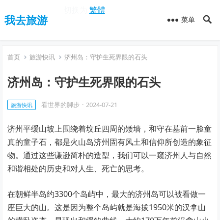
切换为
繁體
我去旅游
菜单
首页
旅游快讯
济州岛：守护生死界限的石头
济州岛：守护生死界限的石头
看世界的脚步
·
2024-07-21
旅游快讯
济州平缓山坡上围绕着坟丘四周的矮墙，和守在墓前一脸童
真的童子石，都是火山岛济州固有风土和信仰所创造的象征
物。通过这些谦逊简朴的造型，我们可以一窥济州人与自然
和谐相处的历史和对人生、死亡的思考。
在朝鲜半岛约3300个岛屿中，最大的济州岛可以被看做一
座巨大的山。这是因为整个岛屿就是海拔1950米的汉拿山