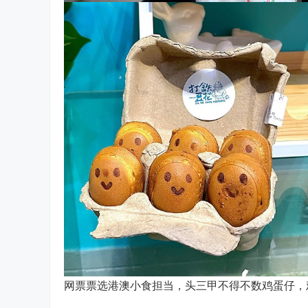
网票票选港澳小食担当，头三甲不得不数鸡蛋仔，