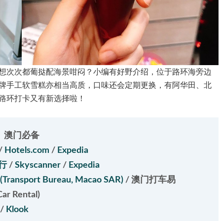
又唔想次次都葡挞配海景咁闷？小编有好野介绍，位于路环海旁边
牌手工软雪糕亦相当高质，口味还会定期更换，有阿华田、北
路环打卡又有新选择啦！
澳门必备
/
Hotels.com
/
Expedia
行
/
Skyscanner
/
Expedia
nsport Bureau, Macao SAR)
/
澳门打车易
 Rental)
/
Klook