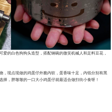
可爱的白色狗狗头造型，搭配钢碗的微笑机械人和足料豆花，
物，现点现做的鸡蛋仔外脆内软，蛋香味十足，内馅分别有黑
选择，胖墩墩的一口大小鸡蛋仔就最适合做扫街小食呀！