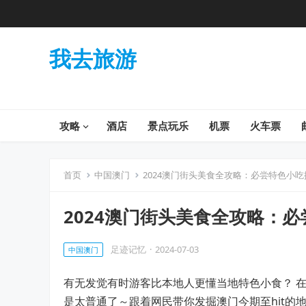
我去旅游
攻略
酒店
景点玩乐
机票
火车票
首页
中国澳门
2024澳门街头美食全攻略：必尝特色小吃
2024澳门街头美食全攻略：
足迹记忆
·
2024-07-03
中国澳门
有无发觉有时游客比本地人更懂当地特色小食？ 
是太普通了～跟着网民带你发掘澳门今期至hit的