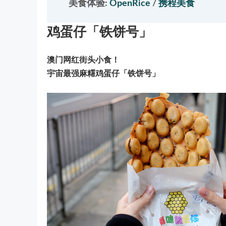
美食体验:
OpenRice
/
携程美食
鸡蛋仔「铁饼号」
澳门网红街头小食！
宇宙最强麻糬鸡蛋仔「铁饼号」