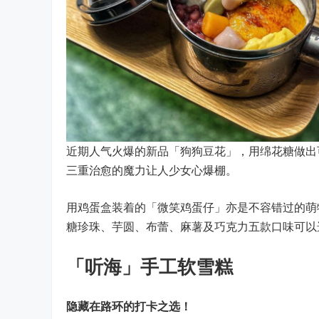
近期人气火爆的新品「狗狗豆花」，用绵花糖做出
三重治愈的魔力让人少女心爆棚。
用鸡蛋盒装着的「微笑鸡蛋仔」亦是不容错过的萌
糖珍珠、芋圆、布蕾、麻薯及巧克力五款口味可以
「听海」手工软雪糕
隐藏在路环的打卡之选！