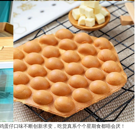
鸡蛋仔口味不断创新求变，吃货真系个个星期食都唔会厌！