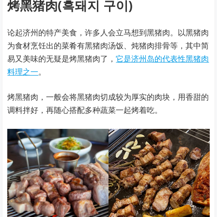
烤黑猪肉(흑돼지 구이)
论起济州的特产美食，许多人会立马想到黑猪肉。以黑猪肉
为食材烹饪出的菜肴有黑猪肉汤饭、炖猪肉排骨等，其中简
易又美味的无疑是烤黑猪肉了，
它是济州岛的代表性黑猪肉
料理之一
。
烤黑猪肉，一般会将黑猪肉切成较为厚实的肉块，用香甜的
调料拌好，再随心搭配多种蔬菜一起烤着吃。