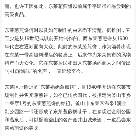
丽。也许正因如此，东莱葱煎饼以前属于平民很难品尝到的
高级食品。
东莱葱煎饼何时以及如何制作的由来尚不清楚。据推测，它
至少是从19世纪或以前开始制作的。而东莱葱煎饼从1930
年代左右逐渐面向大众。此前的东莱葱煎饼，作为酒肴出现
在东莱一带高级料理店的餐桌上，后来作为东莱集市的风物
特产而大众化。它在东莱居民和出入东莱场的商人之间传出
“小山珍海味”的名声，一直延续至今。
东莱区厅附近的“东莱奶奶葱煎饼”，自1940年开始在东莱市
场制作并售卖葱煎饼，如今已传承四代，被指定为釜山市乡
土餐厅1号的东莱葱煎饼的始祖。釜山市东莱区温泉1洞金
刚公园路一带还形成了东莱葱煎饼巷子，在参观过金刚公园
和温泉后，可以配着釜山的名产金井山城米酒，一道品尝东
莱葱煎饼的美味。