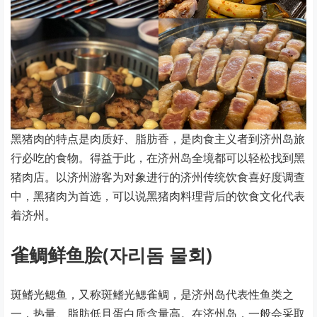
黑猪肉的特点是肉质好、脂肪香，是肉食主义者到济州岛旅
行必吃的食物。得益于此，在济州岛全境都可以轻松找到黑
猪肉店。以济州游客为对象进行的济州传统饮食喜好度调查
中，黑猪肉为首选，可以说黑猪肉料理背后的饮食文化代表
着济州。
雀鲷鲜鱼脍(자리돔 물회)
斑鳍光鳃鱼，又称斑鳍光鳃雀鲷，是济州岛代表性鱼类之
一，热量、脂肪低且蛋白质含量高。在济州岛，一般会采取