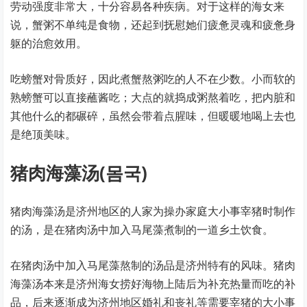
劳动强度非常大，十分容易各种疾病。对于这样的海女来
说，蟹粥不单纯是食物，还起到抚慰她们疲惫灵魂和疲惫身
躯的治愈效用。
吃螃蟹对骨质好，因此煮蟹熬粥吃的人不在少数。小而软的
熟螃蟹可以直接蘸酱吃；大点的就捣成粥熬着吃，把内脏和
其他什么的都碾碎，虽然会带着点腥味，但暖暖地喝上去也
是绝顶美味。
猪肉海藻汤(몸국)
猪肉海藻汤是济州地区的人家为操办家庭大小事宰猪时制作
的汤，是在猪肉汤中加入马尾藻煮制的一道乡土饮食。
在猪肉汤中加入马尾藻熬制的汤品是济州特有的风味。猪肉
海藻汤本来是济州海女捞好海物上陆后为补充热量而吃的补
品，后来逐渐成为济州地区婚礼和丧礼等需要宰猪的大小事