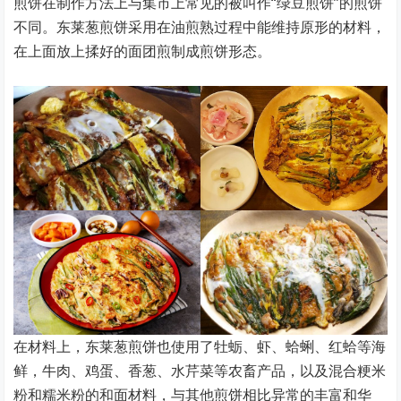
煎饼在制作方法上与集市上常见的被叫作“绿豆煎饼”的煎饼
不同。东莱葱煎饼采用在油煎熟过程中能维持原形的材料，
在上面放上揉好的面团煎制成煎饼形态。
在材料上，东莱葱煎饼也使用了牡蛎、虾、蛤蜊、红蛤等海
鲜，牛肉、鸡蛋、香葱、水芹菜等农畜产品，以及混合粳米
粉和糯米粉的和面材料，与其他煎饼相比异常的丰富和华