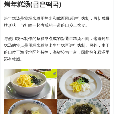
烤年糕汤(굽은떡국)
烤年糕汤是将糯米粉用热水和成面团后进行烤制，再切成骨
牌形状，与牡蛎一起煮成的一道蔚山乡土饮食。
与使用粳米制作的条糕烹煮成的普通年糕汤不同，这道烤年
糕汤的特点是用糯米粉制出生年糕再进行烤制。另外，由于
蔚山位于海岸地区的特性，海鲜较为丰富，因此烤年糕汤里
还有牡蛎。