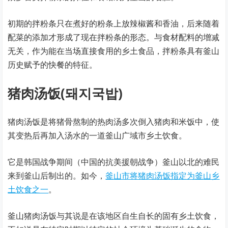
初期的拌粉条只在煮好的粉条上放辣椒酱和香油，后来随着
配菜的添加才形成了现在拌粉条的形态。与食材配料的增减
无关，作为能在当场直接食用的乡土食品，拌粉条具有釜山
历史赋予的快餐的特征。
猪肉汤饭(돼지국밥)
猪肉汤饭是将猪骨熬制的热肉汤多次倒入猪肉和米饭中，使
其变热后再加入汤水的一道釜山广域市乡土饮食。
它是韩国战争期间（中国的抗美援朝战争）釜山以北的难民
来到釜山后制出的。如今，
釜山市将猪肉汤饭指定为釜山乡
土饮食之一
。
釜山猪肉汤饭与其说是在该地区自生自长的固有乡土饮食，