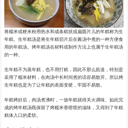
将糯米或粳米粉用热水和成条糕状或扁圆片儿的年糕称为生
年糕。生年糕汤是将生年糕切片后在酱汤中煮的一种方便食
用的年糕汤。烤年糕汤在材料或制作方法上也属于生年糕汤
的一种。
生年糕不为蒸年糕，也不用打糕，因此不那么筋道，特别是
采用了糯米材料，在肉汤中长时间煮的话容易散开。所以烤
生年糕也是为了让年糕的表面变硬，牢固不易散。
年糕烤好后，肉汤煮沸时，一放年糕就得关火调味。如此完
成的烤年糕汤既保留了烤糯米香喷喷的滋味，又得到了年糕
糕体入口的柔软。