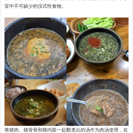
宜中不可缺少的仪式性食物。
将猪肉、猪骨骨和猪内脏一起酣煮出的汤作为肉汤使用，在