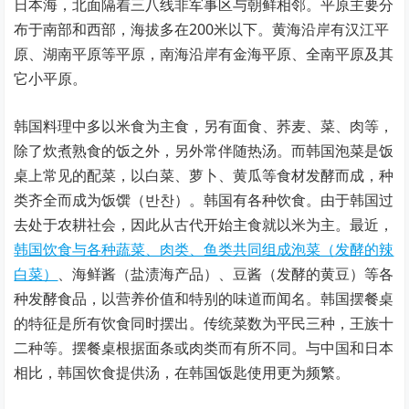
日本海，北面隔着三八线非军事区与朝鲜相邻。平原主要分
布于南部和西部，海拔多在200米以下。黄海沿岸有汉江平
原、湖南平原等平原，南海沿岸有金海平原、全南平原及其
它小平原。
韩国料理中多以米食为主食，另有面食、荞麦、菜、肉等，
除了炊煮熟食的饭之外，另外常伴随热汤。而韩国泡菜是饭
桌上常见的配菜，以白菜、萝卜、黄瓜等食材发酵而成，种
类齐全而成为饭馔（반찬）。韩国有各种饮食。由于韩国过
去处于农耕社会，因此从古代开始主食就以米为主。最近，
韩国饮食与各种蔬菜、肉类、鱼类共同组成泡菜（发酵的辣
白菜）
、海鲜酱（盐渍海产品）、豆酱（发酵的黄豆）等各
种发酵食品，以营养价值和特别的味道而闻名。韩国摆餐桌
的特征是所有饮食同时摆出。传统菜数为平民三种，王族十
二种等。摆餐桌根据面条或肉类而有所不同。与中国和日本
相比，韩国饮食提供汤，在韩国饭匙使用更为频繁。