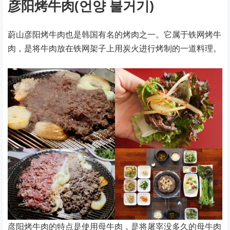
彦阳烤牛肉(언양 불거기)
蔚山彦阳烤牛肉也是韩国有名的烤肉之一。它属于铁网烤牛
肉，是将牛肉放在铁网架子上用炭火进行烤制的一道料理。
彦阳烤牛肉的特点是使用母牛肉，是将屠宰没多久的母牛肉