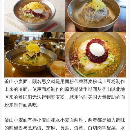
釜山小麦面，顾名思义就是用面粉代替荞麦粉或土豆粉制作
出来的冷面。使用面粉制作的原因是战争期间从釜山以北地
区来的难民们无法得到荞麦粉，就用当时美国大量援助的面
粉来制作面条吃。
釜山小麦面有拌小麦面和水小麦面两种，两者都是加入调味
的辣椒酱与煮鸡蛋、芝麻、黄瓜、蛋黄、白切肉等配菜。水