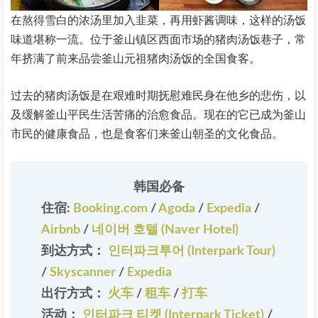
在熬得雪白的浓汤里加入韭菜，再用虾酱调味，这样的汤饭
味道堪称一流。位于釜山镇区西面市场的猪肉汤饭巷子，常
年挤满了前来品尝釜山元祖猪肉汤饭的全国食客。
过去的猪肉汤饭是在艰难时期抚慰难民身在他乡的悲伤，以
及缓解釜山平民生活苦痛的治愈食品。现在的它已成为釜山
市民的健康食品，也是食客们来釜山朝圣的文化食品。
韩国必备
住宿:
Booking.com
/
Agoda
/
Expedia
/
Airbnb
/
네이버 호텔 (Naver Hotel)
到达方式：
인터파크투어 (Interpark Tour)
/
Skyscanner
/
Expedia
出行方式：
火车
/
租车
/
打车
活动：
인터파크 티켓 (Interpark Ticket)
/