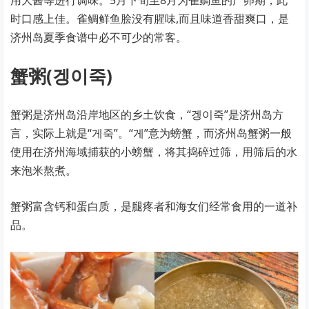
用大酱等进行调味。5月下旬至8月为雀鲷鱼的产卵期，此
时口感上佳。雀鲷鲜鱼脍没有腥味,而且味道香甜爽口，是
济州岛夏季食谱中必不可少的常客。
蟹粥(겡이죽)
蟹粥是济州岛沿岸地区的乡土饮食，“겡이죽”是济州岛方
言，实际上就是“게죽”。“게”意为螃蟹，而济州岛蟹粥一般
使用在济州海域捕获的小螃蟹，将其捣碎过筛，用筛后的水
来泡米熬煮。
蟹粥富含钙和蛋白质，是腿疼者和海女们经常食用的一道补
品。