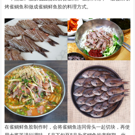
烤雀鲷鱼和做成雀鲷鲜鱼脍的料理方式。
在雀鲷鲜鱼脍制作时，会将雀鲷鱼连同骨头一起切块，再使