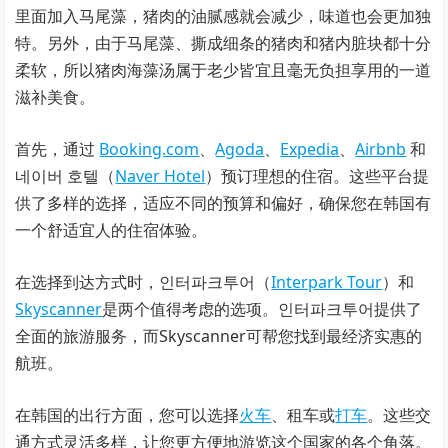
里面加入马尾藻，猪肉的油腻感就会减少，味道也会更加独
特。另外，由于马尾藻、撕成细条的猪肉和猪内脏块都十分
柔软，所以猪肉海藻汤属于老少皆宜且毫无负担享用的一道
滋补美食。
首先，通过
Booking.com
、
Agoda
、
Expedia
、
Airbnb
和
네이버 호텔（
Naver Hotel
）预订理想的住宿。这些平台提
供了多样的选择，适应不同的预算和偏好，确保您在韩国有
一个舒适宜人的住宿体验。
在选择到达方式时，인터파크투어（
Interpark Tour
）和
Skyscanner
是两个值得考虑的选项。인터파크투어提供了
全面的旅游服务，而Skyscanner可帮您找到最经济实惠的
航班。
在韩国的出行方面，您可以选择
火车
、租车或
打车
。这些交
通方式灵活多样，让您更方便地游览这个国家的各个角落。