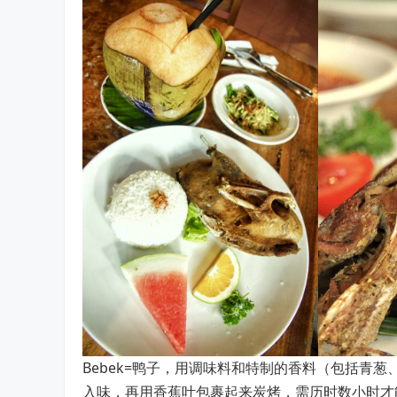
Bebek=鸭子，用调味料和特制的香料（包括青
入味，再用香蕉叶包裹起来炭烤，需历时数小时才