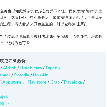
这道美食以如此繁杂的程序烹饪并不奇怪。而称之为“脏鸭”的由
田里，吃着野外小虫小鱼长大，常常搞得浑身泥巴；二是鸭子
的过程，表皮看起来颜色重重的，所以被称为“脏鸭”。
合了传统巴厘岛混合香料的甜味和辛辣味，色味俱佳。烤成棕
上，绝对秀色可餐！
度尼西亚必备
a
/
Airbnb
/
Hotels.com
/
Expedia
anner
/
Expedia
/
Lion Air
)
App store
、
Play store
/
Grab
/
Traveloka
/
ojek
Rice