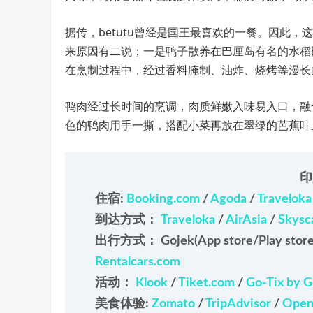
据传，betutu曾经是国王最喜欢的一餐。因此，
来原因有二说；一是鸭子散养在巴厘岛有名的水稻
在烹制过程中，经过香料腌制、油炸、烧烤等漫长
鸭肉经过长时间的烹调，肉质鲜嫩入味易入口，融
色的鸭肉用手一撕，搭配小菜再放在翠绿的芭蕉叶
印
住宿:
Booking.com
/
Agoda
/
Travelok
到达方式：
Traveloka
/
AirAsia
/
Skysc
出行方式： Gojek(App store/Play store
Rentalcars.com
活动：
Klook
/
Tiket.com
/
Go-Tix by G
美食体验:
Zomato
/
TripAdvisor
/
Open