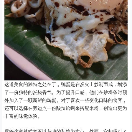
这道美食的独特之处在于，鸭蛋是在炭火上炒制而成，增添
了一份独特的炭烧香气。为了提升口感，他们在炒粿条时额
外加入了一颗新鲜的鸡蛋。对于喜欢一些变化口味的食客，
还可以选择在旁边点一份酸辣蛤蜊来搭配米粉，创造出更为
丰富的味觉体验。
尽管这道菜式并不以花哨的装饰为卖点，然而，它却吸引了