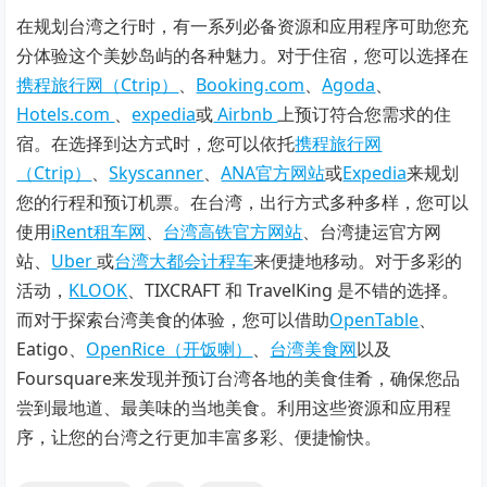
在规划台湾之行时，有一系列必备资源和应用程序可助您充
分体验这个美妙岛屿的各种魅力。对于住宿，您可以选择在
携程旅行网（Ctrip）
、
Booking.com
、
Agoda
、
Hotels.com
、
expedia
或
Airbnb
上预订符合您需求的住
宿。在选择到达方式时，您可以依托
携程旅行网
（Ctrip）
、
Skyscanner
、
ANA官方网站
或
Expedia
来规划
您的行程和预订机票。在台湾，出行方式多种多样，您可以
使用
iRent租车网
、
台湾高铁官方网站
、台湾捷运官方网
站、
Uber
或
台湾大都会计程车
来便捷地移动。对于多彩的
活动，
KLOOK
、TIXCRAFT 和 TravelKing 是不错的选择。
而对于探索台湾美食的体验，您可以借助
OpenTable
、
Eatigo、
OpenRice（开饭喇）
、
台湾美食网
以及
Foursquare来发现并预订台湾各地的美食佳肴，确保您品
尝到最地道、最美味的当地美食。利用这些资源和应用程
序，让您的台湾之行更加丰富多彩、便捷愉快。