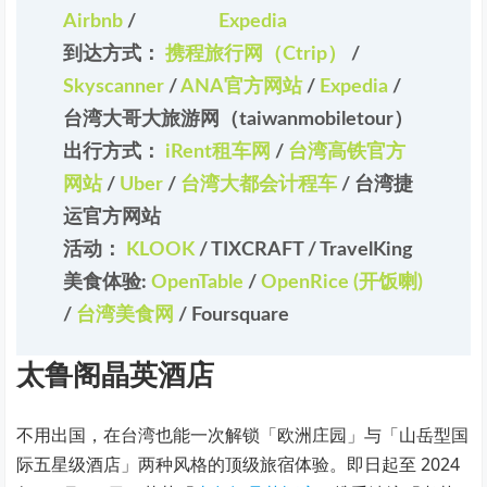
Airbnb
/
Expedia
到达方式：
携程旅行网（Ctrip）
/
Skyscanner
/
ANA官方网站
/
Expedia
/
台湾大哥大旅游网（taiwanmobiletour）
出行方式：
iRent租车网
/
台湾高铁官方
网站
/
Uber
/
台湾大都会计程车
/
台湾捷
运官方网站
活动：
KLOOK
/
TIXCRAFT
/
TravelKing
美食体验:
OpenTable
/
OpenRice (开饭喇)
/
台湾美食网
/
Foursquare
太鲁阁晶英酒店
不用出国，在台湾也能一次解锁「欧洲庄园」与「山岳型国
际五星级酒店」两种风格的顶级旅宿体验。即日起至 2024