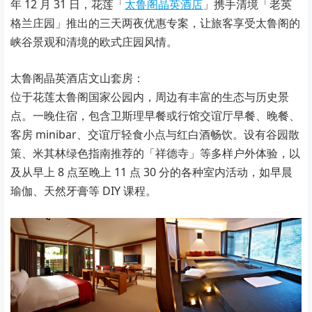
年 12 月 31 日，花莲「
太鲁阁晶英酒店
」携手清境「老英
格兰庄园」推出的三天两夜优惠专案，让旅客享受太鲁阁的
峡谷景观和清境的欧式庄园风情。
太鲁阁晶英酒店文山套房：
位于花莲太鲁阁国家公园内，周边有丰富的生态与历史景
点。一晚住宿，包含卫斯理早餐或行馆交谊厅早餐、晚餐、
客房 minibar、交谊厅轻食小点与红白酒畅饮。设有谷园散
策、米其林绿色指南推荐的「祥德寺」等多样户外体验，以
及从早上 8 点至晚上 11 点 30 分的各种室内活动，如早晨
瑜伽、天然牙膏等 DIY 课程。