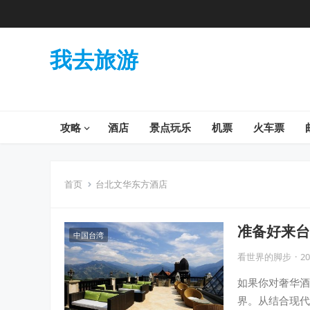
我去旅游
攻略
酒店
景点玩乐
机票
火车票
首页
台北文华东方酒店
准备好来台
中国台湾
现！
看世界的脚步
·
20
如果你对奢华酒
界。从结合现代