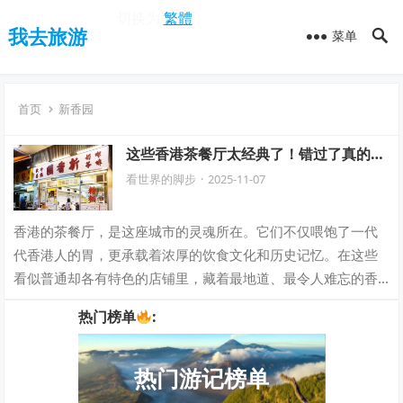
切换为
繁體
我去旅游
菜单
首页
新香园
这些香港茶餐厅太经典了！错过了真的会
后悔！
看世界的脚步
·
2025-11-07
香港的茶餐厅，是这座城市的灵魂所在。它们不仅喂饱了一代
代香港人的胃，更承载着浓厚的饮食文化和历史记忆。在这些
看似普通却各有特色的店铺里，藏着最地道、最令人难忘的香
港味道。今天，就带大家探访10家香港“…
热门榜单
:
热门游记榜单