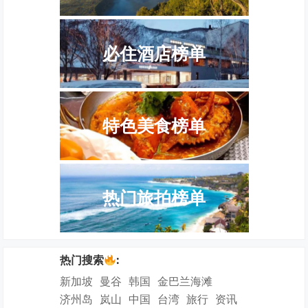
必住酒店榜单
特色美食榜单
热门旅拍榜单
热门搜索
:
新加坡
曼谷
韩国
金巴兰海滩
济州岛
岚山
中国
台湾
旅行
资讯