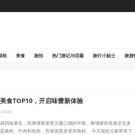
邮轮
美食
旅拍
热门游记与话题
旅行小贴士
旅游
美食TOP10，开启味蕾新体验
-10-05
咸四味著名，而柬埔寨菜更注重口感的平衡。柬埔寨的美食文化多
是猪肉、牛肉和鱼肉，而泰国更多使用海鲜。 今天就给大家带来了