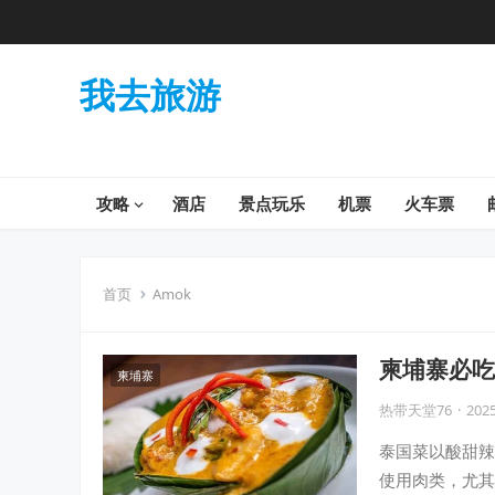
我去旅游
攻略
酒店
景点玩乐
机票
火车票
首页
Amok
柬埔寨必吃
柬埔寨
热带天堂76
·
2025
泰国菜以酸甜辣
使用肉类，尤其