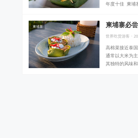
年度十佳 柬埔寨
柬埔寨必尝
柬埔寨
世界吃货游客
·
20
高棉菜接近泰国
通常以大米为主
其独特的风味和