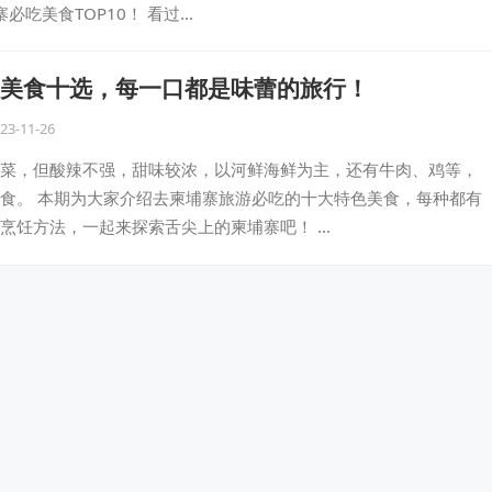
必吃美食TOP10！ 看过…
美食十选，每一口都是味蕾的旅行！
23-11-26
菜，但酸辣不强，甜味较浓，以河鲜海鲜为主，还有牛肉、鸡等，
食。 本期为大家介绍去柬埔寨旅游必吃的十大特色美食，每种都有
烹饪方法，一起来探索舌尖上的柬埔寨吧！ …