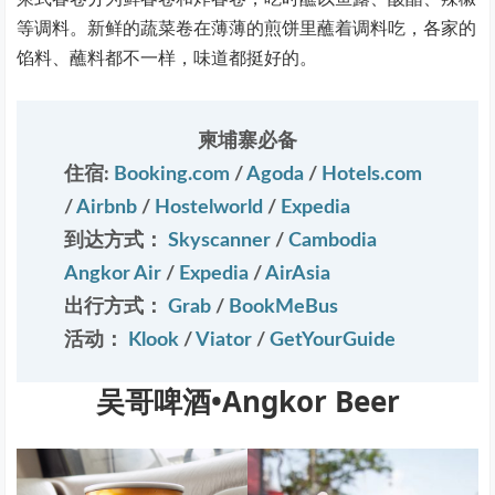
等调料。新鲜的蔬菜卷在薄薄的煎饼里蘸着调料吃，各家的
馅料、蘸料都不一样，味道都挺好的。
柬埔寨必备
住宿:
Booking.com
/
Agoda
/
Hotels.com
/
Airbnb
/
Hostelworld
/
Expedia
到达方式：
Skyscanner
/
Cambodia
Angkor Air
/
Expedia
/
AirAsia
出行方式：
Grab
/
BookMeBus
活动：
Klook
/
Viator
/
GetYourGuide
吴哥啤酒•Angkor Beer