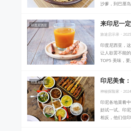
沙爹，到巴厘岛
来印尼一定
印度尼西亚
旅途启示录
·
2025
印度尼西亚，这
让人欲罢不能的
TOP5 美味
印尼美食：
印度尼西亚
神秘探险家
·
2024
印尼各地菜肴中
妨试一试。印尼
相反，他们信印