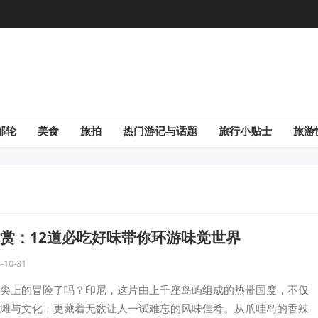
邮轮
美食
旅拍
热门游记与话题
旅行小贴士
旅游
赏：12道必吃好味带你环游味觉世界
-10-31
尖上的冒险了吗？印尼，这片由上千座岛屿组成的热带国度，不仅
滩与文化，更藏着无数让人一试难忘的风味佳肴。从爪哇岛的香辣