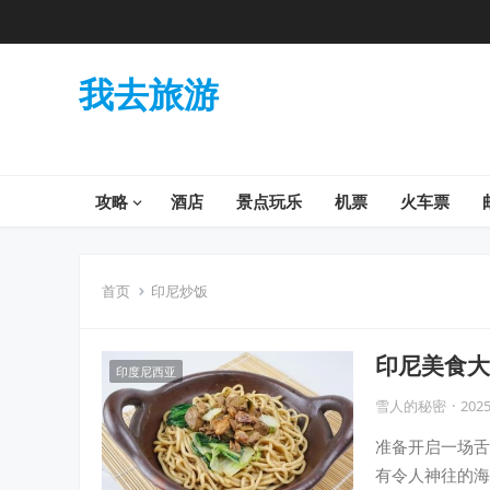
我去旅游
攻略
酒店
景点玩乐
机票
火车票
首页
印尼炒饭
印尼美食大
印度尼西亚
雪人的秘密
·
2025
准备开启一场舌
有令人神往的海