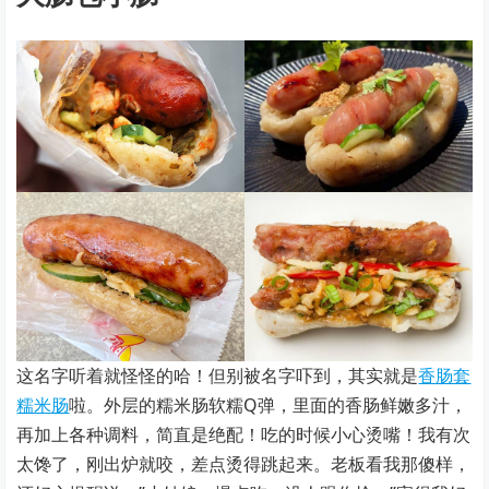
这名字听着就怪怪的哈！但别被名字吓到，其实就是
香肠套
糯米肠
啦。外层的糯米肠软糯Q弹，里面的香肠鲜嫩多汁，
再加上各种调料，简直是绝配！吃的时候小心烫嘴！我有次
太馋了，刚出炉就咬，差点烫得跳起来。老板看我那傻样，