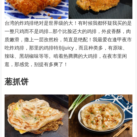
台湾的炸鸡排绝对是世界级的大！有时候我都怀疑我买的是
一整只鸡而不是鸡排…那个比脸还大的鸡排，外皮香酥，肉
质嫩滑，撒上一层孜然粉，简直是绝配！我最爱在逢甲夜市
吃炸鸡排，那里的鸡排特别juicy，而且种类多，有原味、
辣味、黑胡椒味等等。啃着热腾腾的大鸡排，在夜市里闲
逛，那感觉，别提有多爽了！
葱抓饼