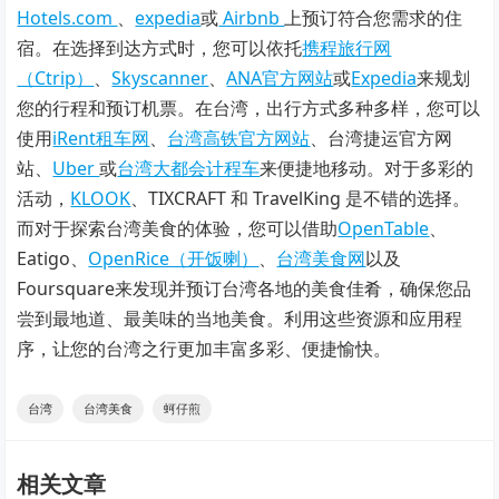
Hotels.com
、
expedia
或
Airbnb
上预订符合您需求的住
宿。在选择到达方式时，您可以依托
携程旅行网
（Ctrip）
、
Skyscanner
、
ANA官方网站
或
Expedia
来规划
您的行程和预订机票。在台湾，出行方式多种多样，您可以
使用
iRent租车网
、
台湾高铁官方网站
、台湾捷运官方网
站、
Uber
或
台湾大都会计程车
来便捷地移动。对于多彩的
活动，
KLOOK
、TIXCRAFT 和 TravelKing 是不错的选择。
而对于探索台湾美食的体验，您可以借助
OpenTable
、
Eatigo、
OpenRice（开饭喇）
、
台湾美食网
以及
Foursquare来发现并预订台湾各地的美食佳肴，确保您品
尝到最地道、最美味的当地美食。利用这些资源和应用程
序，让您的台湾之行更加丰富多彩、便捷愉快。
台湾
台湾美食
蚵仔煎
相关文章