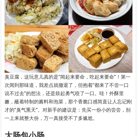
臭豆腐，这玩意儿真的是”闻起来要命，吃起来要命”！第一
次闻到那味道，我差点就撤退了，但抱着”都来了不尝一口
说不过去”的想法，还是鼓起勇气咬了一口。哇！外酥里
嫩，蘸着特制的酱料和泡菜，那个香脆口感简直让人忘记刚
才的”臭气熏天”。对新手的建议是：先买一份小的尝尝，别
一上来就整大份，万一真接受不了多尴尬。
大肠包小肠