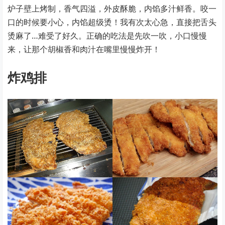
炉子壁上烤制，香气四溢，外皮酥脆，内馅多汁鲜香。咬一
口的时候要小心，内馅超级烫！我有次太心急，直接把舌头
烫麻了…难受了好久。正确的吃法是先吹一吹，小口慢慢
来，让那个胡椒香和肉汁在嘴里慢慢炸开！
炸鸡排