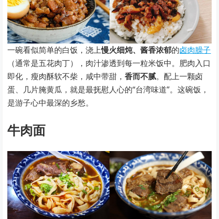
一碗看似简单的白饭，浇上
慢火细炖、酱香浓郁
的
卤肉臊子
（通常是五花肉丁），肉汁渗透到每一粒米饭中。肥肉入口
即化，瘦肉酥软不柴，咸中带甜，
香而不腻
。配上一颗卤
蛋、几片腌黄瓜，就是最抚慰人心的“台湾味道”。这碗饭，
是游子心中最深的乡愁。
牛肉面