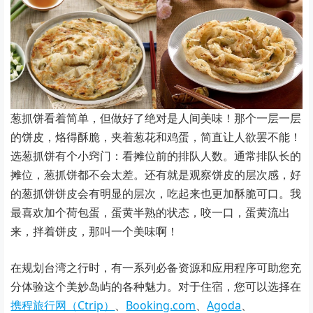
葱抓饼看着简单，但做好了绝对是人间美味！那个一层一层
的饼皮，烙得酥脆，夹着葱花和鸡蛋，简直让人欲罢不能！
选葱抓饼有个小窍门：看摊位前的排队人数。通常排队长的
摊位，葱抓饼都不会太差。还有就是观察饼皮的层次感，好
的葱抓饼饼皮会有明显的层次，吃起来也更加酥脆可口。我
最喜欢加个荷包蛋，蛋黄半熟的状态，咬一口，蛋黄流出
来，拌着饼皮，那叫一个美味啊！
在规划台湾之行时，有一系列必备资源和应用程序可助您充
分体验这个美妙岛屿的各种魅力。对于住宿，您可以选择在
携程旅行网（Ctrip）
、
Booking.com
、
Agoda
、