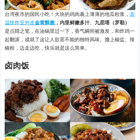
台湾夜市的国民小吃！大块的鸡肉裹上薄薄的地瓜粉浆，
高
温快炸至外皮
金黄酥脆
，内里鲜嫩多汁
。
九层塔（罗勒）
是点睛之笔，在油锅里过一下，香气瞬间被激发，和炸鸡一
起翻滚，成就了这让人欲罢不能的独特风味。撒上椒盐、辣
椒粉，边走边吃，快乐就是这么简单。
卤肉饭