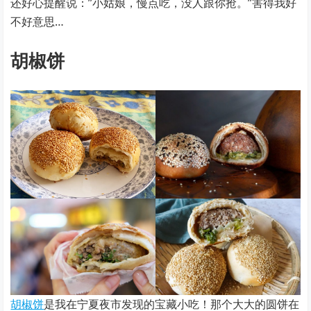
还好心提醒说：”小姑娘，慢点吃，没人跟你抢。”害得我好
不好意思…
胡椒饼
胡椒饼
是我在宁夏夜市发现的宝藏小吃！那个大大的圆饼在