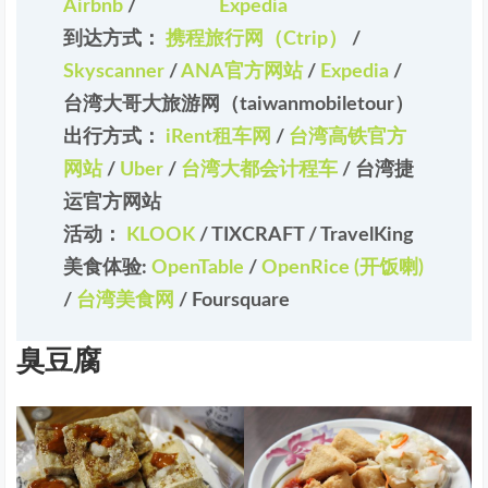
Airbnb
/
Expedia
到达方式：
携程旅行网（Ctrip）
/
Skyscanner
/
ANA官方网站
/
Expedia
/
台湾大哥大旅游网（taiwanmobiletour）
出行方式：
iRent租车网
/
台湾高铁官方
网站
/
Uber
/
台湾大都会计程车
/
台湾捷
运官方网站
活动：
KLOOK
/
TIXCRAFT
/
TravelKing
美食体验:
OpenTable
/
OpenRice (开饭喇)
/
台湾美食网
/
Foursquare
臭豆腐